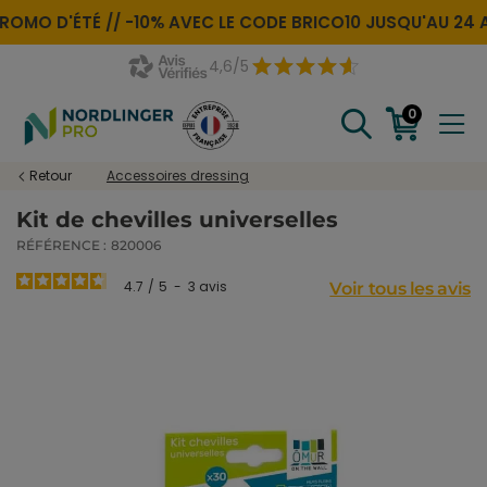
ROMO D'ÉTÉ //
-10% AVEC LE CODE
BRICO10
JUSQU'AU 24 
4,6/5
0
Retour
Accessoires dressing
Kit de chevilles universelles
RÉFÉRENCE :
820006
4.7
/
5
-
3
avis
Voir tous les avis