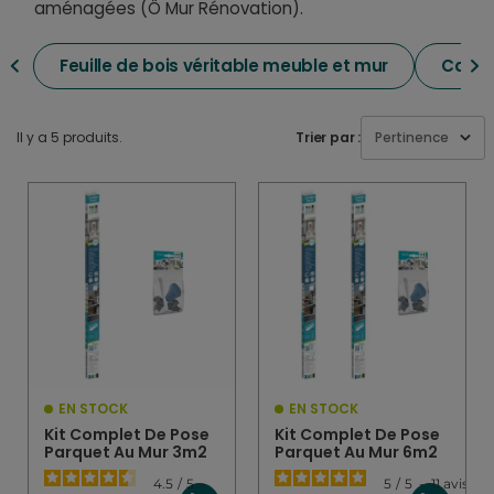
aménagées (Ô Mur Rénovation).
Feuille de bois véritable meuble et mur
Canna
Il y a 5 produits.
Trier par :
Pertinence
EN STOCK
EN STOCK
Kit Complet De Pose
Kit Complet De Pose
Parquet Au Mur 3m2
Parquet Au Mur 6m2
4.5
/
5
-
5
/
5
-
11
avis