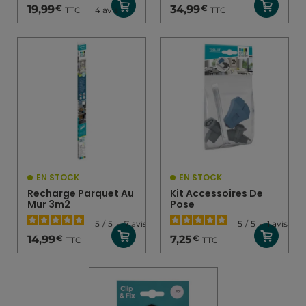
€
€
19,99
34,99
TTC
TTC
4
avis
EN STOCK
EN STOCK
Recharge Parquet Au
Kit Accessoires De
Mur 3m2
Pose
5
/
5
-
7
avis
5
/
5
-
1
avis
€
€
14,99
7,25
TTC
TTC