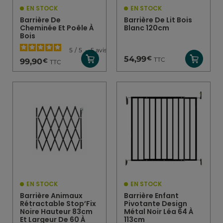
EN STOCK
EN STOCK
Barrière De
Barrière De Lit Bois
Cheminée Et Poêle À
Blanc 120cm
Bois
5
/
5
-
5
avis
€
54,99
TTC
€
99,90
TTC
EN STOCK
EN STOCK
Barrière Animaux
Barrière Enfant
Rétractable Stop’Fix
Pivotante Design
Noire Hauteur 83cm
Métal Noir Léa 64 À
Et Largeur De 60 À
113cm