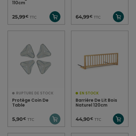
110cm
€
€
25,99
64,99
TTC
TTC
RUPTURE DE STOCK
EN STOCK
Protège Coin De
Barrière De Lit Bois
Table
Naturel 120cm
€
€
5,90
44,90
TTC
TTC