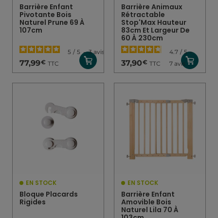
Barrière Enfant
Barrière Animaux
Pivotante Bois
Rétractable
Naturel Prune 69 À
Stop'Max Hauteur
107cm
83cm Et Largeur De
60 À 230cm
5
/
5
-
3
avis
4.7
/
5
-
€
€
77,99
37,90
TTC
TTC
7
avis
EN STOCK
EN STOCK
Bloque Placards
Barrière Enfant
Rigides
Amovible Bois
Naturel Lila 70 À
103cm