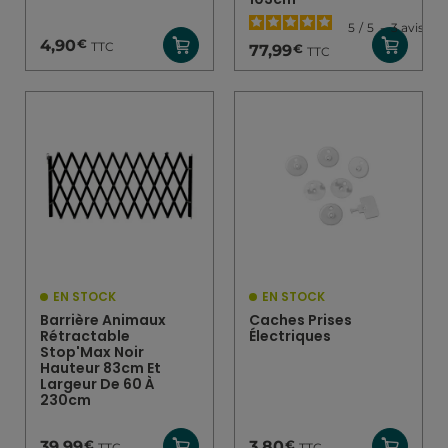
5
/
5
-
3
avis
€
4,90
TTC
€
77,99
TTC
EN STOCK
EN STOCK
Barrière Animaux
Caches Prises
Rétractable
Électriques
Stop'Max Noir
Hauteur 83cm Et
Largeur De 60 À
230cm
€
€
39,99
3,80
TTC
TTC