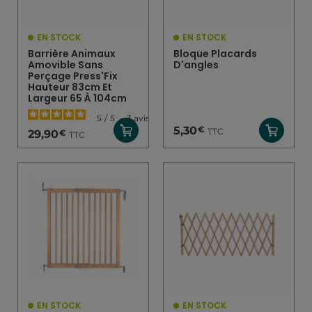
EN STOCK
EN STOCK
Barrière Animaux
Bloque Placards
Amovible Sans
D'angles
Perçage Press'Fix
Hauteur 83cm Et
Largeur 65 À 104cm
5
/
5
-
3
avis
€
5,30
TTC
€
29,90
TTC
EN STOCK
EN STOCK