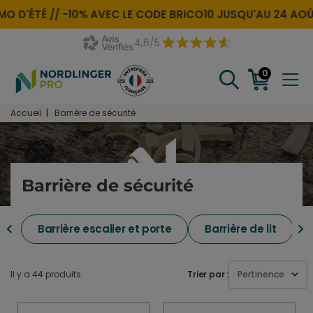
D'ÉTÉ //
-10% AVEC LE CODE
BRICO10
JUSQU'AU 24 AOÛT
4,6/5
0
Accueil
Barrière de sécurité
Barrière de sécurité
Barrière escalier et porte
Barrière de lit
Il y a 44 produits.
Trier par :
Pertinence