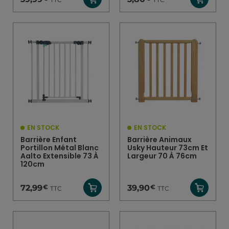
EN STOCK
EN STOCK
Barrière Enfant
Barrière Animaux
Portillon Métal Blanc
Usky Hauteur 73cm Et
Aalto Extensible 73 À
Largeur 70 À 76cm
120cm
€
€
72,99
39,90
TTC
TTC