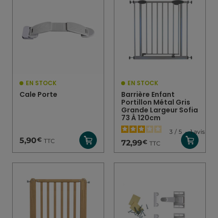
EN STOCK
EN STOCK
Cale Porte
Barrière Enfant
Portillon Métal Gris
Grande Largeur Sofia
73 À 120cm
3
/
5
-
1
avis
€
5,90
TTC
€
72,99
TTC