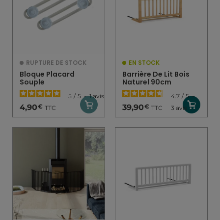
RUPTURE DE STOCK
EN STOCK
Bloque Placard
Barrière De Lit Bois
Souple
Naturel 90cm
5
/
5
-
1
avis
4.7
/
5
-
€
€
4,90
39,90
TTC
TTC
3
avis