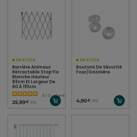
EN STOCK
EN STOCK
Barrière Animaux
Boutons De Sécurité
Rétractable Stop’Fix
Four/gazinière
Blanche Hauteur
83cm Et Largeur De
60 À 110cm
5
/
5
-
1
avis
€
4,90
TTC
€
25,99
TTC