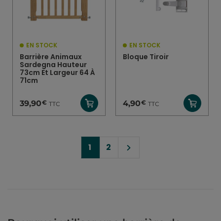
EN STOCK
EN STOCK
Barrière Animaux
Bloque Tiroir
Sardegna Hauteur
73cm Et Largeur 64 À
71cm
€
€
39,90
4,90
TTC
TTC
1
2