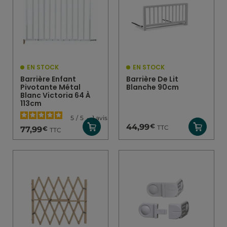
EN STOCK
EN STOCK
Barrière Enfant
Barrière De Lit
Pivotante Métal
Blanche 90cm
Blanc Victoria 64 À
113cm
5
/
5
-
1
avis
€
44,99
TTC
€
77,99
TTC