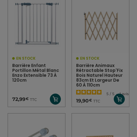
EN STOCK
EN STOCK
Barrière Enfant
Barrière Animaux
Portillon Métal Blanc
Rétractable Stop'Fix
Enzo Extensible 73 À
Bois Naturel Hauteur
120cm
83cm Et Largeur De
60 À 110cm
5
/
5
-
1
avis
€
72,99
TTC
€
19,90
TTC