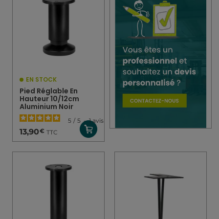
EN STOCK
Pied Réglable En
Hauteur 10/12cm
Aluminium Noir
5
/
5
-
1
avis
€
13,90
TTC