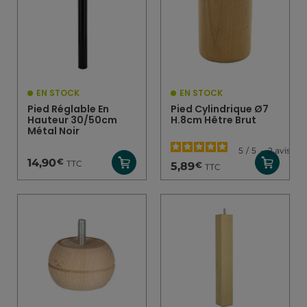
EN STOCK
EN STOCK
Pied Réglable En
Pied Cylindrique Ø7
Hauteur 30/50cm
H.8cm Hêtre Brut
Métal Noir
5
/
5
-
2
avis
€
14,90
TTC
€
5,89
TTC