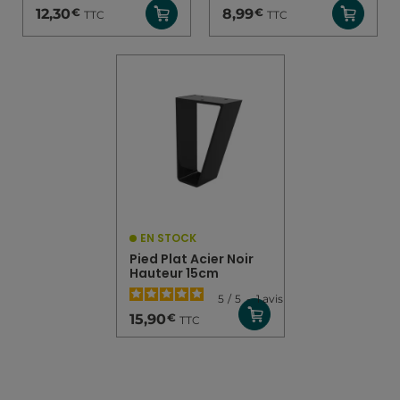
€
€
12,30
8,99
TTC
TTC
EN STOCK
Pied Plat Acier Noir
Hauteur 15cm
5
/
5
-
1
avis
€
15,90
TTC