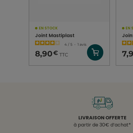
EN STOCK
EN 
Joint Mastiplast
Join
4
/
5
-
1
avis
8,90
7,
€
TTC
LIVRAISON OFFERTE
à partir de 30€ d’achat*