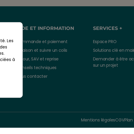
AIDE ET INFORMATION
SERVICES +
té. Les
Commande et paiement
Espace PRO
 des
Livraison et suivre un colis
Solutions clé en mai
es.
Retour, SAV et reprise
Demander à être a
ciées à
sur un projet
Conseils techniques
Nous contacter
Mentions légales
CGV
Plan