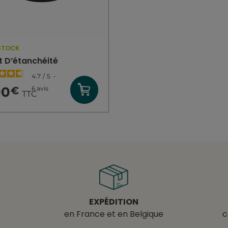
STOCK
t D’étanchéité
4.7
/
5
-
90
6
avis
€
TTC
EXPÉDITION
en France et en Belgique
c