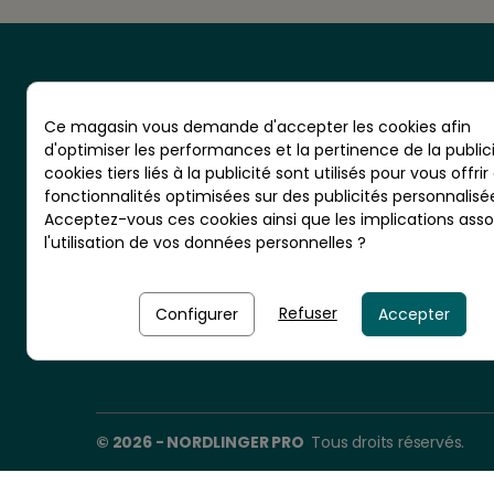
Ce magasin vous demande d'accepter les cookies afin
d'optimiser les performances et la pertinence de la publici
cookies tiers liés à la publicité sont utilisés pour vous offrir
CS 20001 - RN10 - VIGNOLLES
fonctionnalités optimisées sur des publicités personnalisé
16300 BARBEZIEUX - France
Acceptez-vous ces cookies ainsi que les implications asso
l'utilisation de vos données personnelles ?
Nordlinger Pro est une entreprise
du Groupe Briconord
Refuser
Configurer
Accepter
© 2026 - NORDLINGER PRO
Tous droits réservés.