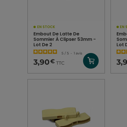
EN STOCK
EN 
Embout De Latte De
Embo
Sommier À Clipser 53mm -
Somm
Lot De 2
Lot 
5
/
5
-
1
avis
3,90
3,
€
TTC