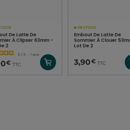
STOCK
EN STOCK
ut De Latte De
Embout De Latte De
ier À Clipser 63mm -
Sommier À Clouer 53m
De 2
Lot De 2
5
/
5
-
1
avis
3,90
€
90
€
TTC
TTC