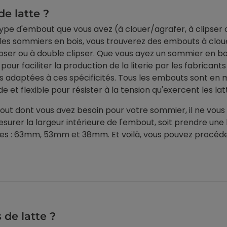
e latte ?
 type d'embout que vous avez (à clouer/agrafer, à clipser 
les sommiers en bois, vous trouverez des embouts à cloue
pser ou à double clipser. Que vous ayez un sommier en boi
ur faciliter la production de la literie par les fabricants e
es adaptées à ces spécificités. Tous les embouts sont en
ide et flexible pour résister à la tension qu'exercent les lat
bout dont vous avez besoin pour votre sommier, il ne vous 
mesurer la largeur intérieure de l'embout, soit prendre une 
tes : 63mm, 53mm et 38mm. Et voilà, vous pouvez procéde
de latte ?