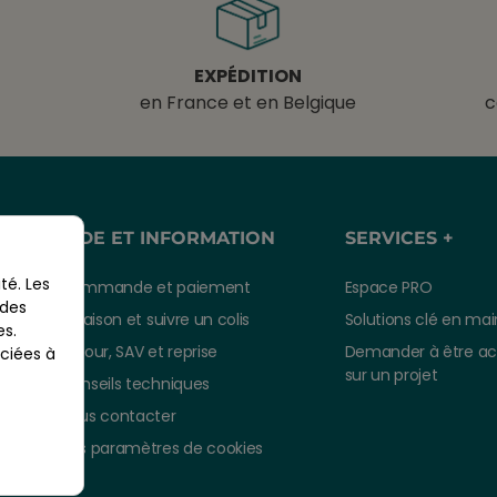
EXPÉDITION
en France et en Belgique
c
AIDE ET INFORMATION
SERVICES +
té. Les
Commande et paiement
Espace PRO
 des
Livraison et suivre un colis
Solutions clé en mai
es.
Retour, SAV et reprise
Demander à être a
ciées à
sur un projet
Conseils techniques
Nous contacter
Vos paramètres de cookies