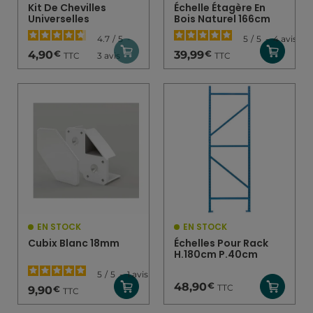
Kit De Chevilles
Échelle Étagère En
Universelles
Bois Naturel 166cm
4.7
/
5
-
5
/
5
-
4
avis
€
€
4,90
39,99
TTC
TTC
3
avis
EN STOCK
EN STOCK
Cubix Blanc 18mm
Échelles Pour Rack
H.180cm P.40cm
5
/
5
-
1
avis
€
48,90
TTC
€
9,90
TTC