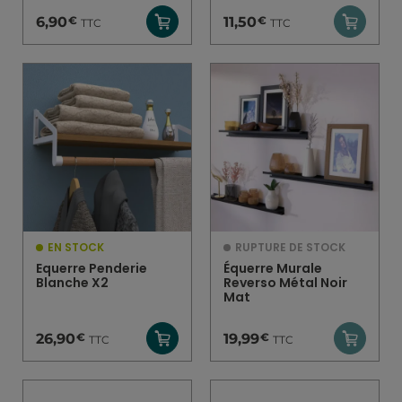
€
€
6,90
11,50
TTC
TTC
EN STOCK
RUPTURE DE STOCK
Equerre Penderie
Équerre Murale
Blanche X2
Reverso Métal Noir
Mat
€
€
26,90
19,99
TTC
TTC