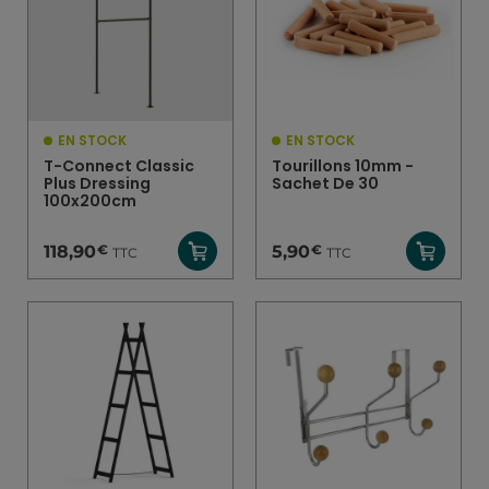
EN STOCK
EN STOCK
T-Connect Classic
Tourillons 10mm -
Plus Dressing
Sachet De 30
100x200cm
€
€
118,90
5,90
TTC
TTC