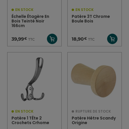
EN STOCK
EN STOCK
Échelle Étagère En
Patère 3T Chrome
Bois Teinté Noir
Boule Bois
166cm
€
€
39,99
18,90
TTC
TTC
EN STOCK
RUPTURE DE STOCK
Patère 1 TÊte 2
Patère Hêtre Scandy
Crochets Crhome
Origine