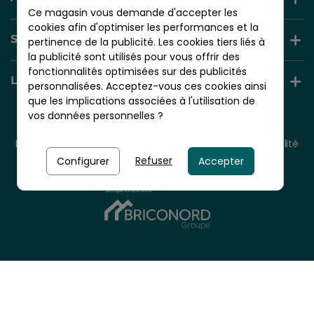
Ce magasin vous demande d'accepter les
cookies afin d'optimiser les performances et la
SERVICES +
pertinence de la publicité. Les cookies tiers liés à
la publicité sont utilisés pour vous offrir des
fonctionnalités optimisées sur des publicités
LIENS UTILES
personnalisées. Acceptez-vous ces cookies ainsi
que les implications associées à l'utilisation de
vos données personnelles ?
© 2026 - NORDLINGER PRO
Tous droits réservés.
Mentions légales
CGV
Plan du site
Politique de confidentialité
Politique de cookies
Refuser
Configurer
Accepter
Nordlinger Pro est une entreprise du
Groupe Briconord