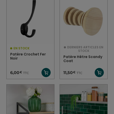
DERNIERS ARTICLES EN
EN STOCK
STOCK
Patère Crochet Fer
Patère Hêtre Scandy
Noir
Coat
€
€
6,00
11,50
TTC
TTC