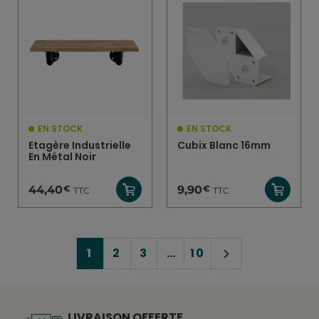
EN STOCK
EN STOCK
Etagère Industrielle
Cubix Blanc 16mm
En Métal Noir
€
€
44,40
9,90
TTC
TTC
1
2
3
…
10
LIVRAISON OFFERTE