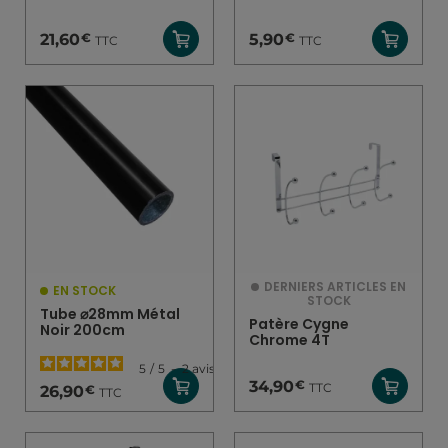
€
€
21,60
5,90
TTC
TTC
DERNIERS ARTICLES EN
EN STOCK
STOCK
Tube ⌀28mm Métal
Patère Cygne
Noir 200cm
Chrome 4T
5
/
5
-
2
avis
€
34,90
TTC
€
26,90
TTC