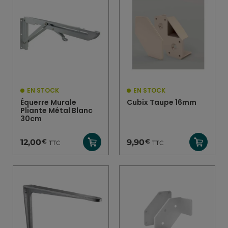
EN STOCK
EN STOCK
Équerre Murale
Cubix Taupe 16mm
Pliante Métal Blanc
30cm
€
€
12,00
9,90
TTC
TTC