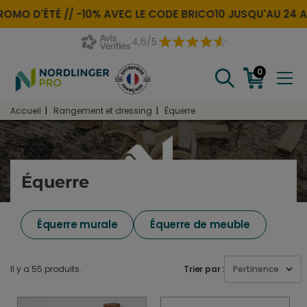
OMO D'ÉTÉ //
-10% AVEC LE CODE
BRICO10
JUSQU'AU 24 A
4,6/5
0
Accueil
Rangement et dressing
Équerre
Équerre
Équerre murale
Équerre de meuble
Il y a 55 produits.
Trier par :
Pertinence