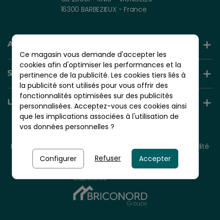
16300 BARBEZIEUX - France
AIDE ET INFORMATION
Ce magasin vous demande d'accepter les
cookies afin d'optimiser les performances et la
SERVICES +
pertinence de la publicité. Les cookies tiers liés à
la publicité sont utilisés pour vous offrir des
fonctionnalités optimisées sur des publicités
LIENS UTILES
personnalisées. Acceptez-vous ces cookies ainsi
que les implications associées à l'utilisation de
vos données personnelles ?
© 2026 - NORDLINGER PRO
Tous droits réservés.
Mentions légales
CGV
Plan du site
Politique de confidentialité
Politique de cookies
Refuser
Configurer
Accepter
Nordlinger Pro est une entreprise du
Groupe Briconord