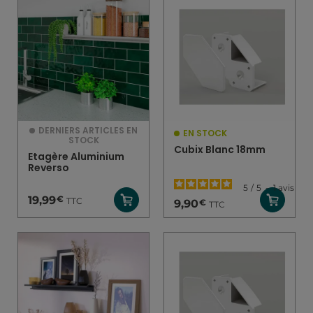
DERNIERS ARTICLES EN
EN STOCK
STOCK
Cubix Blanc 18mm
Etagère Aluminium
Reverso
5
/
5
-
1
avis
€
19,99
TTC
€
9,90
TTC