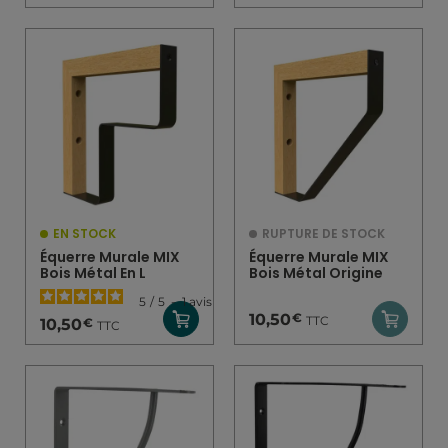
EN STOCK
RUPTURE DE STOCK
Équerre Murale MIX
Équerre Murale MIX
Bois Métal En L
Bois Métal Origine
5
/
5
-
1
avis
€
10,50
TTC
€
10,50
TTC