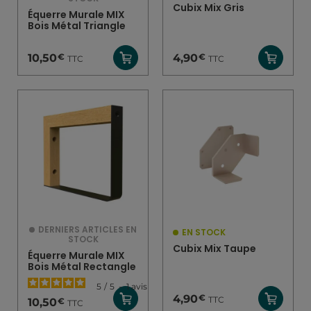
Cubix Mix Gris
Équerre Murale MIX
Bois Métal Triangle
€
€
10,50
4,90
TTC
TTC
DERNIERS ARTICLES EN
EN STOCK
STOCK
Cubix Mix Taupe
Équerre Murale MIX
Bois Métal Rectangle
5
/
5
-
1
avis
€
4,90
TTC
€
10,50
TTC