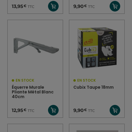
€
€
13,95
9,90
TTC
TTC
EN STOCK
EN STOCK
Équerre Murale
Cubix Taupe 18mm
Pliante Métal Blanc
40cm
€
€
12,95
9,90
TTC
TTC