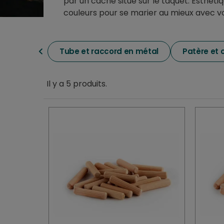
par un cache situé sur le taquet. Esthéti
couleurs pour se marier au mieux avec votr
Tube et raccord en métal
Patère et 
Il y a 5 produits.