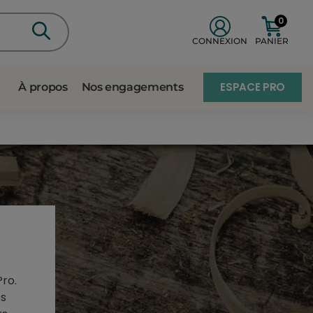
0
CONNEXION
PANIER
ESPACE PRO
À propos
Nos engagements
ro.
es