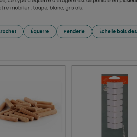
que, ce type d’équerre d’étagère est disponible en plusieu
e mobilier : taupe, blanc, gris alu.
crochet
Équerre
Penderie
Échelle bois de