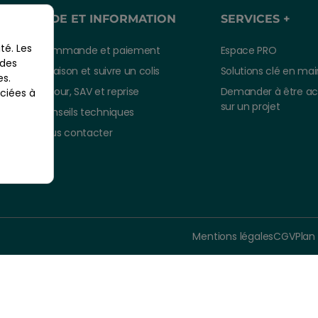
AIDE ET INFORMATION
SERVICES +
té. Les
Commande et paiement
Espace PRO
 des
Livraison et suivre un colis
Solutions clé en mai
es.
Retour, SAV et reprise
Demander à être a
ciées à
sur un projet
Conseils techniques
Nous contacter
Mentions légales
CGV
Plan