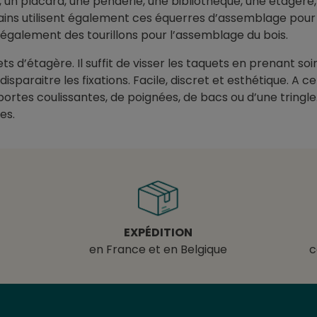
n placard, une penderie, une bibliothèque, une étagère,
ns utilisent également ces équerres d’assemblage pour 
également des tourillons pour l’assemblage du bois.
s d’étagère. Il suffit de visser les taquets en prenant so
isparaitre les fixations. Facile, discret et esthétique. A 
 portes coulissantes, de poignées, de bacs ou d’une tringle
es.
EXPÉDITION
en France et en Belgique
c