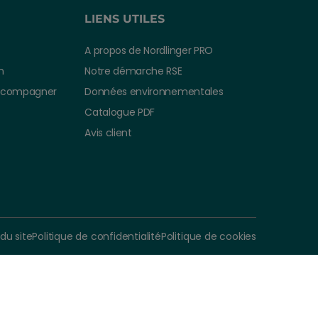
LIENS UTILES
A propos de Nordlinger PRO
n
Notre démarche RSE
ccompagner
Données environnementales
Catalogue PDF
Avis client
 du site
Politique de confidentialité
Politique de cookies