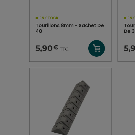
EN STOCK
EN 
Tourillons 8mm - Sachet De
Tour
40
De 
5,90
5,
€
TTC