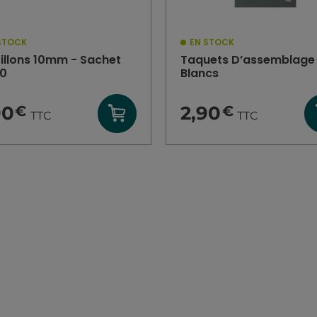
STOCK
EN STOCK
illons 10mm - Sachet
Taquets D’assemblage
30
Blancs
90
2,90
€
€
TTC
TTC