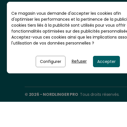
Ce magasin vous demande d'accepter les cookies afin
d'optimiser les performances et la pertinence de la publici
cookies tiers liés à la publicité sont utilisés pour vous offrir
CS 20001 - RN10 - VIGNOLLES
fonctionnalités optimisées sur des publicités personnalisé
16300 BARBEZIEUX - France
Acceptez-vous ces cookies ainsi que les implications asso
l'utilisation de vos données personnelles ?
Nordlinger Pro est une entreprise
du Groupe Briconord
Refuser
Configurer
Accepter
© 2026 - NORDLINGER PRO
Tous droits réservés.