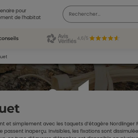
enaire pour
ment de l’habitat
4,6/5
conseils
quet
quet
nt et simplement avec les taquets d’étagère Nordlinger P
passent inaperçu. Invisibles, les fixations sont dissimulé