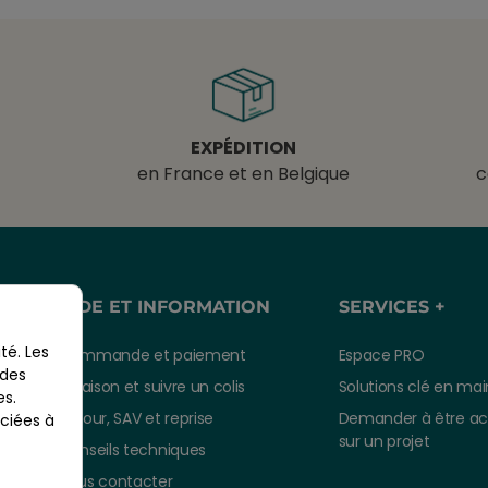
EXPÉDITION
en France et en Belgique
c
AIDE ET INFORMATION
SERVICES +
té. Les
Commande et paiement
Espace PRO
 des
Livraison et suivre un colis
Solutions clé en mai
es.
Retour, SAV et reprise
Demander à être a
ciées à
sur un projet
Conseils techniques
Nous contacter