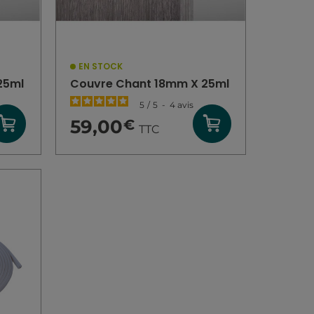
EN STOCK
25ml
Couvre Chant 18mm X 25ml
5
/
5
-
4
avis
59,00
€
TTC