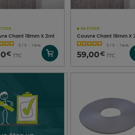
STOCK
EN STOCK
vre Chant 18mm X 2ml
Couvre Chant 16mm X 
5
/
5
-
1
avis
5
/
5
-
1
avis
90
59,00
€
€
TTC
TTC