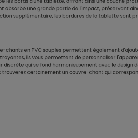
 les bords d'une tablette, offrant ainsi une couche prot
 absorbe une grande partie de l'impact, préservant ainsi l
tection supplémentaire, les bordures de la tablette sont 
vre-chants en PVC souples permettent également d'ajoute
ttrayantes, ils vous permettent de personnaliser l'appare
r discrète qui se fond harmonieusement avec le design de 
us trouverez certainement un couvre-chant qui correspon