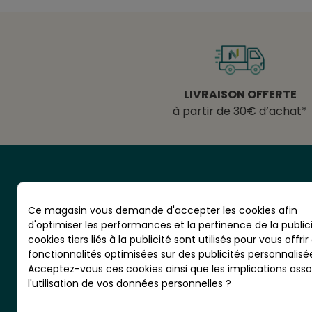
LIVRAISON OFFERTE
à partir de 30€ d’achat*
Ce magasin vous demande d'accepter les cookies afin
d'optimiser les performances et la pertinence de la publici
cookies tiers liés à la publicité sont utilisés pour vous offrir
CS 20001 - RN10 - VIGNOLLES
fonctionnalités optimisées sur des publicités personnalisé
16300 BARBEZIEUX - France
Acceptez-vous ces cookies ainsi que les implications asso
l'utilisation de vos données personnelles ?
Nordlinger Pro est une entreprise
du Groupe Briconord