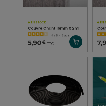
EN STOCK
EN 
Couvre Chant 16mm X 2ml
Cou
4
/
5
-
2
avis
5,90
7,
€
TTC