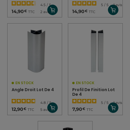
4.5
/
5
-
5
/
5
-
1
avis
€
€
14,90
14,90
TTC
TTC
2
avis
EN STOCK
EN STOCK
Angle Droit Lot De 4
Profil De Finition Lot
De 4
4.8
/
5
-
5
/
5
-
1
avis
€
€
12,90
7,90
TTC
TTC
5
avis