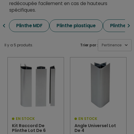
redécoupée facilement en cas de hauteurs
spécifiques.
Plinthe MDF
Plinthe plastique
Plinthe ca
Il y a 5 produits.
Trier par :
Pertinence
EN STOCK
EN STOCK
Kit Raccord De
Angle Universel Lot
Plinthe Lot De 6
De 4