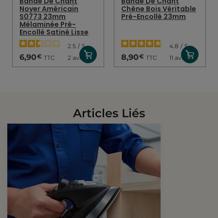
Bande De Chant
Bande De Chant
Noyer Américain
Chêne Bois Véritable
S0773 23mm
Pré-Encollé 23mm
Mélaminée Pré-
Encollé Satiné Lisse
2.5
/
5
-
4.8
/
5
-
€
€
6,90
8,90
TTC
TTC
2
avis
11
avis
Articles Liés