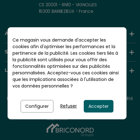
CS 20001 - RN10 - VIGNOLLES
16300 BARBEZIEUX - France
AIDE ET INFORMATION
Ce magasin vous demande d'accepter les
cookies afin d'optimiser les performances et la
SERVICES +
pertinence de la publicité. Les cookies tiers liés à
la publicité sont utilisés pour vous offrir des
fonctionnalités optimisées sur des publicités
LIENS UTILES
personnalisées. Acceptez-vous ces cookies ainsi
que les implications associées à l'utilisation de
vos données personnelles ?
© 2026 - NORDLINGER PRO
Tous droits réservés.
Mentions légales
CGV
Plan du site
Politique de confidentialité
Politique de cookies
Refuser
Configurer
Accepter
Nordlinger Pro est une entreprise du
Groupe Briconord
À partir de