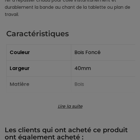
fer à repasser chaud pour colle instantanément et
durablement la bande au chant de la tablette ou plan de
travail.
Caractéristiques
Couleur
Bois Foncé
Largeur
40mm
Matière
Bois
Fixation
Pré-Encollé
Lire la suite
Références spécifiques
Les clients qui ont acheté ce produit
ont également acheté :
EAN-13
3354762601973