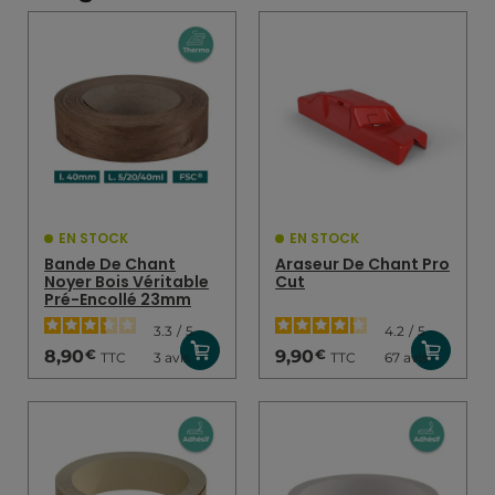
EN STOCK
EN STOCK
Bande De Chant
Araseur De Chant Pro
Noyer Bois Véritable
Cut
Pré-Encollé 23mm
3.3
/
5
-
4.2
/
5
-
€
€
8,90
9,90
TTC
TTC
3
avis
67
avis