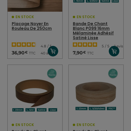
EN STOCK
EN STOCK
Placage Noyer En
Bande De Chant
Rouleau De 250cm
Blanc P099 16mm
Mélaminée Adhésif
Satiné Lisse
4.8
/
5
-
5
/
5
-
1
avis
€
€
36,90
7,90
TTC
TTC
40
avis
EN STOCK
EN STOCK