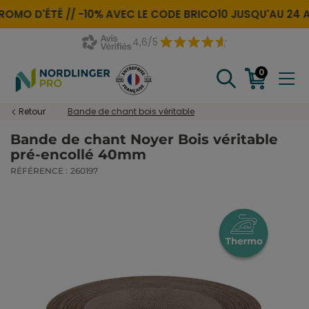
OMO D'ÉTÉ //
-10% AVEC LE CODE
BRICO10
JUSQU'AU 24 A
4,6/5
0
Retour
Bande de chant bois véritable
Bande de chant Noyer Bois véritable
pré-encollé 40mm
RÉFÉRENCE :
260197