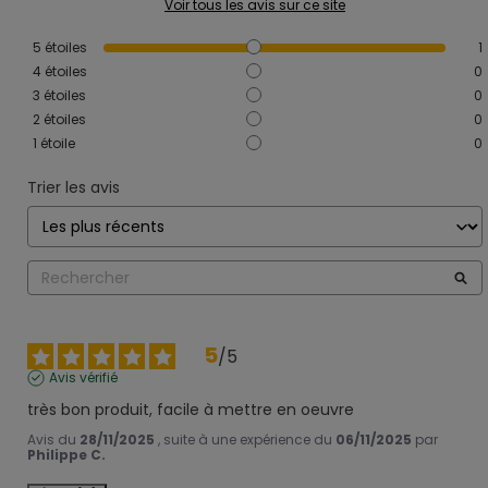
Voir tous les avis sur ce site
5
étoiles
1
4
étoiles
0
3
étoiles
0
2
étoiles
0
1
étoile
0
Trier les avis
5
/
5
Avis vérifié
très bon produit, facile à mettre en oeuvre
Avis du
28/11/2025
, suite à une expérience du
06/11/2025
par
Philippe C.