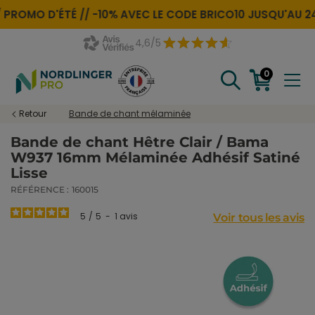
PROMO D'ÉTÉ //
-10% AVEC LE CODE
BRICO10
JUSQU'AU 24 
4,6/5
0
Retour
Bande de chant mélaminée
Bande de chant Hêtre Clair / Bama
W937 16mm Mélaminée Adhésif Satiné
Lisse
RÉFÉRENCE :
160015
5
/
5
-
1
avis
Voir tous les avis