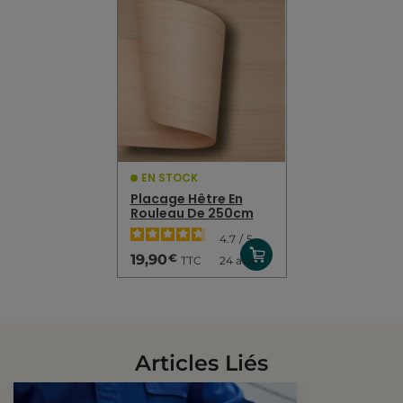
EN STOCK
Placage Hêtre En
Rouleau De 250cm
4.7
/
5
-
€
19,90
TTC
24
avis
Articles Liés