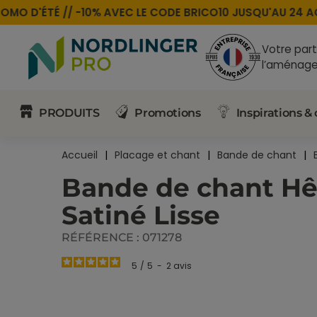
O D'ÉTÉ //
-10% AVEC LE CODE
BRICO10
JUSQU'AU 24 AOÛ
Votre part
l’aménage
PRODUITS
Promotions
Inspirations & 
Accueil
Placage et chant
Bande de chant
Bande de chant H
Satiné Lisse
RÉFÉRENCE :
071278
5
/
5
-
2
avis