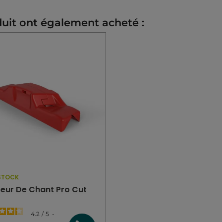
Pré-Encollé
duit ont également acheté :
3354760712787
STOCK
eur De Chant Pro Cut
4.2
/
5
-