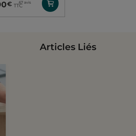
90
67
avis
€
TTC
Articles Liés