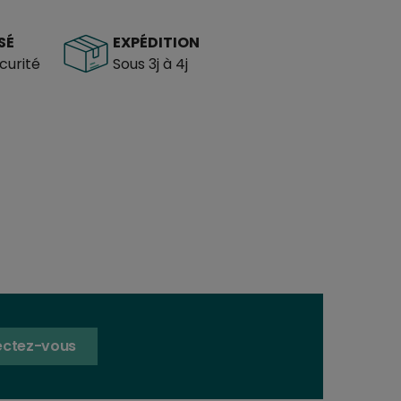
SÉ
EXPÉDITION
urité
Sous 3j à 4j
ctez-vous