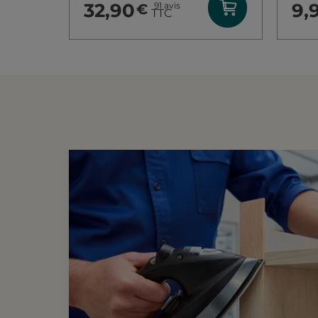
32,90
9,
91
avis
€
TTC