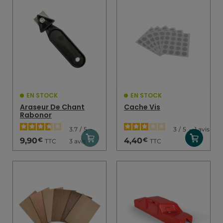
EN STOCK
EN STOCK
Araseur De Chant
Cache Vis
Rabonor
3.7
/
5
-
3
/
5
-
1
avis
€
€
9,90
4,40
TTC
TTC
3
avis