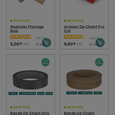
EN STOCK
EN STOCK
Nuancier Placage
Araseur De Chant Pro
Bois
Cut
4.7
/
5
-
4.2
/
5
-
€
€
5,00
9,90
TTC
TTC
10
avis
67
avis
EN STOCK
EN STOCK
Bande De Chant Gris
Bande De Chant