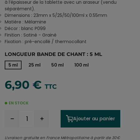
à l’épaisseur de la tablette avec un araseur (vendu
séparément).
Dimensions : 23mm x 5/25/50/100ml x 0.55mm
Matière : Mélamine
Décor : blanc P099
Finition : Satiné - Grainé
Fixation : pré-encollé / thermocollant
LONGUEUR BANDE DE CHANT : 5 ML
5 ml
25 ml
50 ml
100 ml
6,90 €
TTC
EN STOCK
Ajouter au panier
Livraison gratuite en France Métropolitaine à partir de 30€