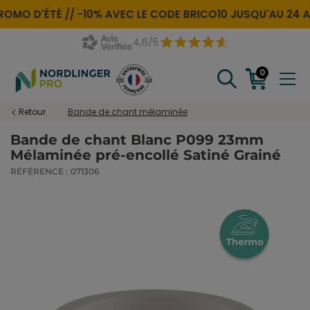
ROMO D'ÉTÉ //
-10% AVEC LE CODE
BRICO10
JUSQU'AU 24 A
4,6/5
0
Retour
Bande de chant mélaminée
Bande de chant Blanc P099 23mm
Mélaminée pré-encollé Satiné Grainé
RÉFÉRENCE :
071306