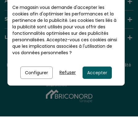
AIDE ET INFORMATION
Ce magasin vous demande d'accepter les
cookies afin d'optimiser les performances et la
SERVICES +
pertinence de la publicité. Les cookies tiers liés à
la publicité sont utilisés pour vous offrir des
fonctionnalités optimisées sur des publicités
LIENS UTILES
personnalisées. Acceptez-vous ces cookies ainsi
que les implications associées à l'utilisation de
vos données personnelles ?
© 2026 - NORDLINGER PRO
Tous droits réservés.
Mentions légales
CGV
Plan du site
Politique de confidentialité
Politique de cookies
Refuser
Configurer
Accepter
Nordlinger Pro est une entreprise du
Groupe Briconord
À partir de
6,90 €
TTC