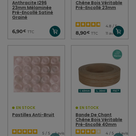
Anthracite I296
Chêne Bois Véritable
23mm Mélaminée
Pré-Encollé 23mm
Pré-Encollé Satiné
Grainé
4.8
/
5
-
€
6,90
TTC
€
8,90
TTC
11
avis
EN STOCK
EN STOCK
Pastilles Anti-Bruit
Bande De Chant
Chêne Bois Véritable
Pré-Encollé 40mm
5
/
5
-
1
avis
4
/
5
-
1
avis