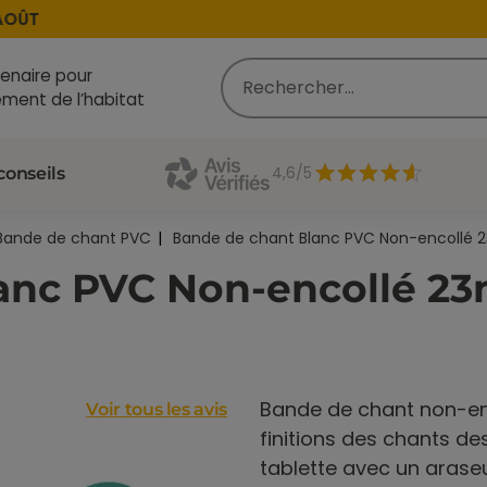
ÛT
enaire pour
ment de l’habitat
4,6/5
conseils
Bande de chant PVC
Bande de chant Blanc PVC Non-encollé 2
anc PVC Non-encollé 2
Bande de chant non-en
Voir tous les avis
finitions des chants des
tablette avec un arase