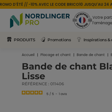
MO D'ÉTÉ //
-10% AVEC LE CODE
BRICO10
JUSQU'AU 24 AO
Votre part
l’aménage
PRODUITS
Promotions
Inspirations & 
Accueil
Placage et chant
Bande de chant
Bande de chant Bl
Lisse
RÉFÉRENCE :
011406
5
/
5
-
1
avis