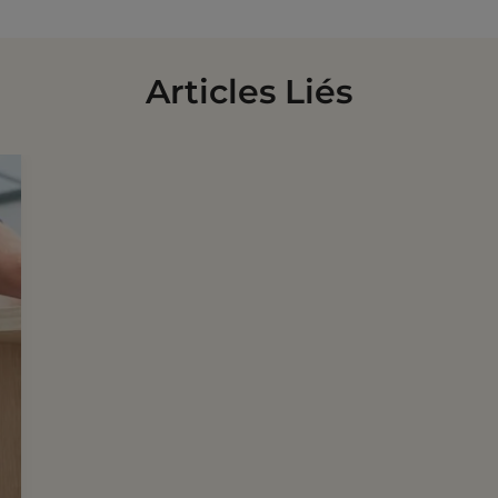
Pré-Encollé
Articles Liés
3354760114062