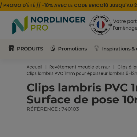
PROMO D'ÉTÉ //
-10% AVEC LE CODE
BRICO10
JUSQU'AU 24 
Votre part
l’aménage
PRODUITS
Promotions
Inspirations & 
Accueil
Revêtement meuble et mur
Clips à l
Clips lambris PVC 1mm pour épaisseur lambris 6-12m
Clips lambris PVC 
Surface de pose 10m
RÉFÉRENCE :
740103