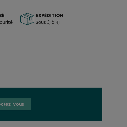
SÉ
EXPÉDITION
urité
Sous 3j à 4j
ctez-vous