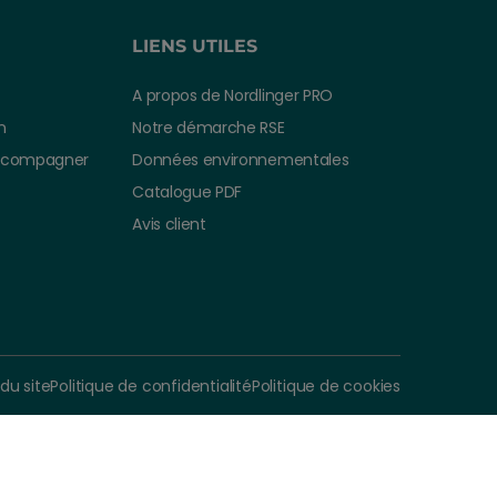
LIENS UTILES
A propos de Nordlinger PRO
n
Notre démarche RSE
ccompagner
Données environnementales
Catalogue PDF
Avis client
r de
Ajouter au panier
0 €
TTC
 du site
Politique de confidentialité
Politique de cookies