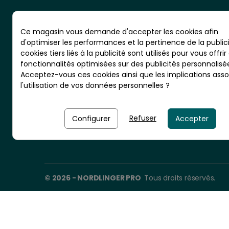
Ce magasin vous demande d'accepter les cookies afin
d'optimiser les performances et la pertinence de la publici
cookies tiers liés à la publicité sont utilisés pour vous offrir
CS 20001 - RN10 - VIGNOLLES
fonctionnalités optimisées sur des publicités personnalisé
16300 BARBEZIEUX - France
Acceptez-vous ces cookies ainsi que les implications asso
l'utilisation de vos données personnelles ?
Nordlinger Pro est une entreprise
du Groupe Briconord
Refuser
Configurer
Accepter
© 2026 - NORDLINGER PRO
Tous droits réservés.