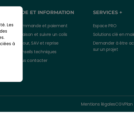
AIDE ET INFORMATION
SERVICES +
té. Les
Commande et paiement
Espace PRO
 des
Livraison et suivre un colis
Solutions clé en mai
es.
Retour, SAV et reprise
Demander à être a
ciées à
sur un projet
Conseils techniques
Nous contacter
À parti
6,9
Mentions légales
CGV
Plan