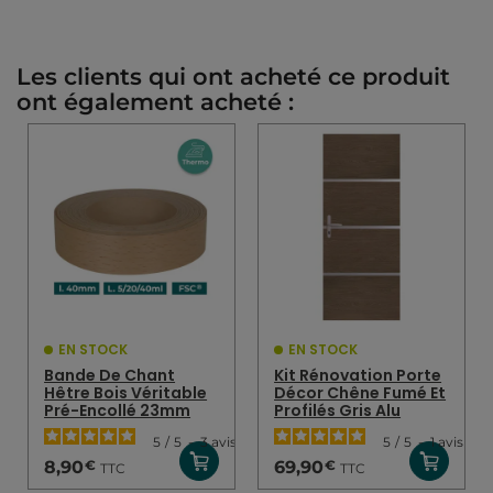
Les clients qui ont acheté ce produit
ont également acheté :
EN STOCK
EN STOCK
Bande De Chant
Kit Rénovation Porte
Hêtre Bois Véritable
Décor Chêne Fumé Et
Pré-Encollé 23mm
Profilés Gris Alu
5
/
5
-
3
avis
5
/
5
-
1
avis
€
€
8,90
69,90
TTC
TTC