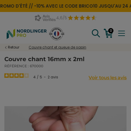
ROMO D'ÉTÉ //
-10% AVEC LE CODE
BRICO10
JUSQU'AU 24 
4,6/5
0
Retour
Couvre chant et queue de sapin
Couvre chant 16mm x 2ml
RÉFÉRENCE :
670000
4
/
5
-
2
avis
Voir tous les avis