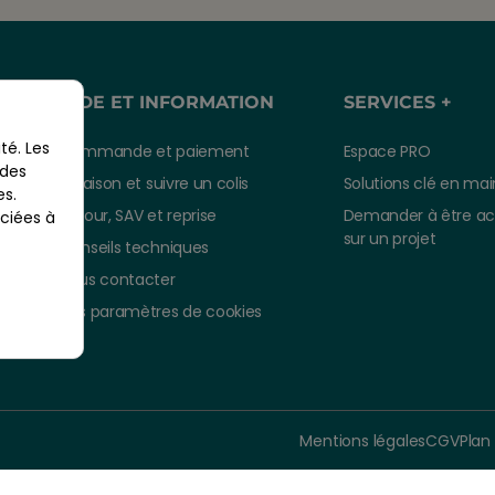
AIDE ET INFORMATION
SERVICES +
té. Les
Commande et paiement
Espace PRO
 des
Livraison et suivre un colis
Solutions clé en mai
es.
Retour, SAV et reprise
Demander à être a
ciées à
sur un projet
Conseils techniques
Nous contacter
Vos paramètres de cookies
Mentions légales
CGV
Plan