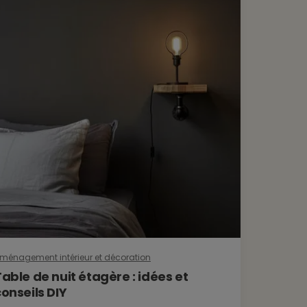
ménagement intérieur et décoration
Bricolage &
able de nuit étagère : idées et
Commen
onseils DIY
Fixer un