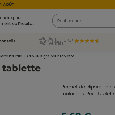
AOÛT
enaire pour
ment de l’habitat
4,6/5
conseils
uerre murale
Clip UNIK gris pour tablette
 tablette
Permet de clipser une t
mélamine. Pour tablett