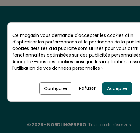
Ce magasin vous demande d'accepter les cookies afin
d'optimiser les performances et la pertinence de la publici
cookies tiers liés à la publicité sont utilisés pour vous offrir
CS 20001 - RN10 - VIGNOLLES
fonctionnalités optimisées sur des publicités personnalisé
16300 BARBEZIEUX - France
Acceptez-vous ces cookies ainsi que les implications asso
l'utilisation de vos données personnelles ?
Nordlinger Pro est une entreprise
du Groupe Briconord
Refuser
Configurer
Accepter
© 2026 - NORDLINGER PRO
Tous droits réservés.