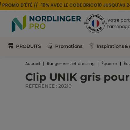
ROMO D'ÉTÉ //
-10% AVEC LE CODE
BRICO10
JUSQU'AU 24 
Votre part
l’aménage
PRODUITS
Promotions
Inspirations & 
Accueil
Rangement et dressing
Équerre
Éq
Clip UNIK gris pour
RÉFÉRENCE :
20210