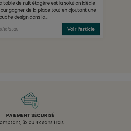
a table de nuit étagère est la solution idéale
condition
our gagner de la place tout en ajoutant une
au support
ouche design dans la...
Voir l'article
6/10/2025
27/10/202
PAIEMENT SÉCURISÉ
omptant, 3x ou 4x sans frais