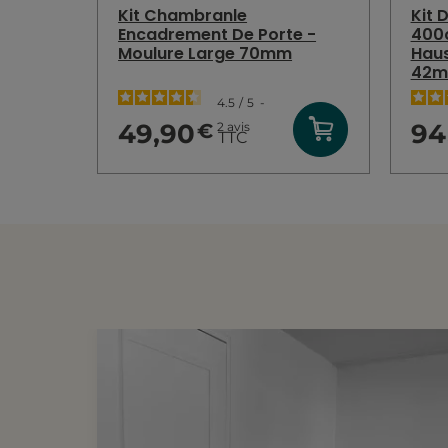
Kit Chambranle
Kit 
Encadrement De Porte -
400c
Moulure Large 70mm
Hau
42
4.5
/
5
-
49,90
94
2
avis
€
TTC