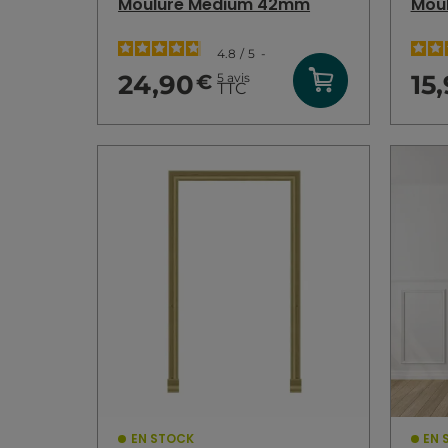
Moulure Medium 42mm
Mou
4.8
/
5
-
24,90
15
5
avis
€
TTC
EN STOCK
EN 