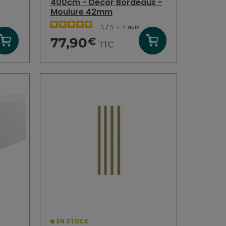
400cm - Décor Bordeaux -
Moulure 42mm
5
/
5
-
4
avis
77,90
€
TTC
EN STOCK