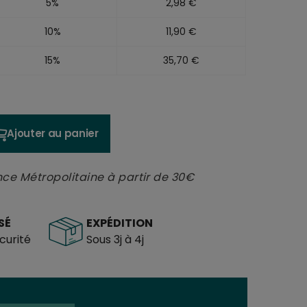
5%
2,98 €
10%
11,90 €
15%
35,70 €
Ajouter au panier
nce Métropolitaine à partir de 30€
SÉ
EXPÉDITION
urité
Sous 3j à 4j