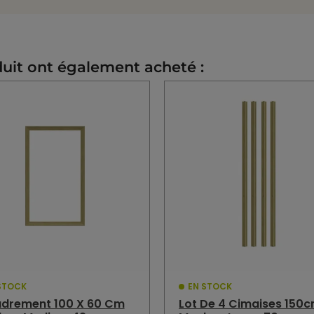
duit ont également acheté :
STOCK
EN STOCK
drement 100 X 60 Cm
Lot De 4 Cimaises 150