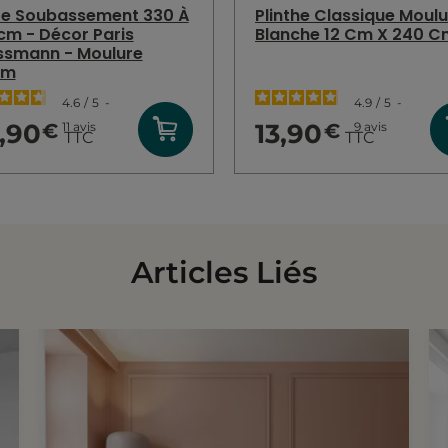
De Soubassement 330 À
Plinthe Classique Moul
m - Décor Paris
Blanche 12 Cm X 240 C
ssmann - Moulure
mm
4.6
/
5
-
4.9
/
5
-
,90
13,90
11
avis
9
avis
€
€
TTC
TTC
Articles Liés