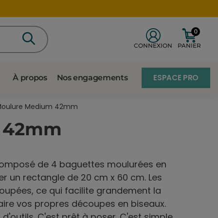
0
CONNEXION
PANIER
ESPACE PRO
À propos
Nos engagements
 Moulure Medium 42mm
m 42mm
 composé de 4 baguettes moulurées en
iser un rectangle de 20 cm x 60 cm. Les
upées, ce qui facilite grandement la
faire vos propres découpes en biseaux.
'outils. C'est prêt à poser. C'est simple