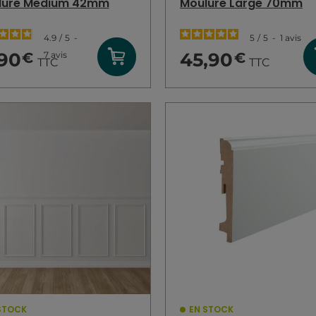
lure Medium 42mm
Moulure Large 70mm
4.9
/
5
-
5
/
5
-
1
avis
,90
45,90
7
avis
€
€
TTC
TTC
STOCK
EN STOCK