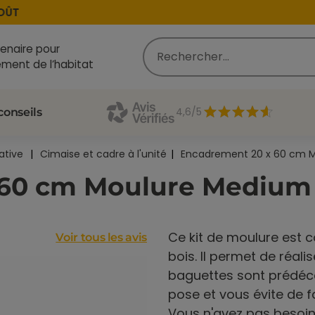
T
enaire pour
ment de l’habitat
4,6/5
conseils
ative
Cimaise et cadre à l'unité
Encadrement 20 x 60 cm
 60 cm Moulure Mediu
Ce kit de moulure est
Voir tous les avis
bois. Il permet de réal
baguettes sont prédéco
pose et vous évite de 
Vous n'avez pas besoin d