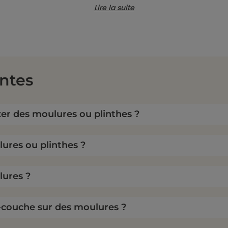
Lire la suite
3354767905045
ntes
ixer des moulures ou plinthes ?
res ou plinthes ?
ures ?
-couche sur des moulures ?