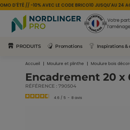
O D'ÉTÉ //
-10% AVEC LE CODE
BRICO10
JUSQU'AU 24 AOÛ
Votre part
l’aménage
PRODUITS
Promotions
Inspirations & 
Accueil
Moulure et plinthe
Moulure bois décor
Encadrement 20 x
RÉFÉRENCE :
790504
4.6
/
5
-
8
avis