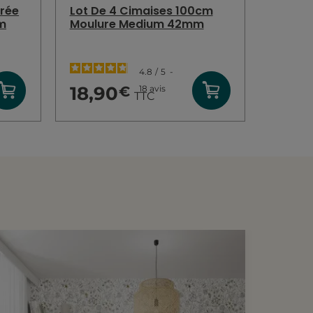
urée
Lot De 4 Cimaises 100cm
m
Moulure Medium 42mm
4.8
/
5
-
18,90
18
avis
€
TTC