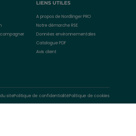
LIENS UTILES
A propos de Nordlinger PRO
n
Notre démarche RSE
ccompagner
Données environnementales
Catalogue PDF
Avis client
r de
Ajouter au panier
0 €
TTC
 du site
Politique de confidentialité
Politique de cookies