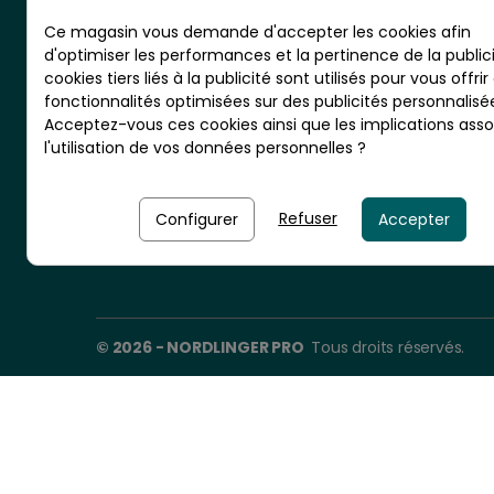
Ce magasin vous demande d'accepter les cookies afin
d'optimiser les performances et la pertinence de la publici
cookies tiers liés à la publicité sont utilisés pour vous offrir
CS 20001 - RN10 - VIGNOLLES
fonctionnalités optimisées sur des publicités personnalisé
16300 BARBEZIEUX - France
Acceptez-vous ces cookies ainsi que les implications asso
l'utilisation de vos données personnelles ?
Nordlinger Pro est une entreprise
du Groupe Briconord
Refuser
Configurer
Accepter
© 2026 - NORDLINGER PRO
Tous droits réservés.