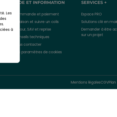
AIDE ET INFORMATION
SERVICES +
té. Les
Commande et paiement
Espace PRO
 des
Livraison et suivre un colis
Solutions clé en mai
es.
Retour, SAV et reprise
Demander à être a
ciées à
sur un projet
Conseils techniques
Nous contacter
Vos paramètres de cookies
À parti
8,9
Mentions légales
CGV
Plan