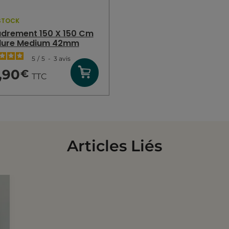
STOCK
drement 150 X 150 Cm
lure Medium 42mm
5
/
5
-
3
avis
,90
€
TTC
Articles Liés