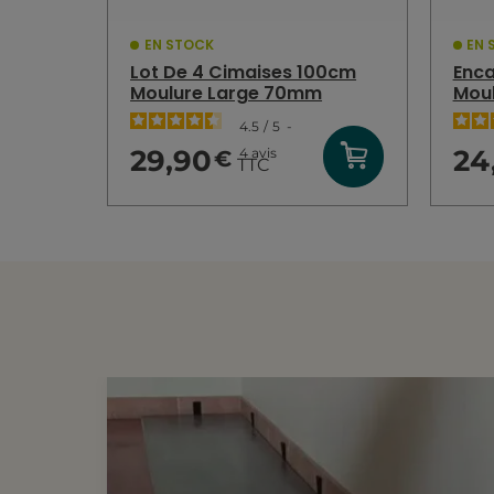
EN STOCK
EN 
Lot De 4 Cimaises 100cm
Enca
Moulure Large 70mm
Mou
4.5
/
5
-
29,90
24
4
avis
€
TTC