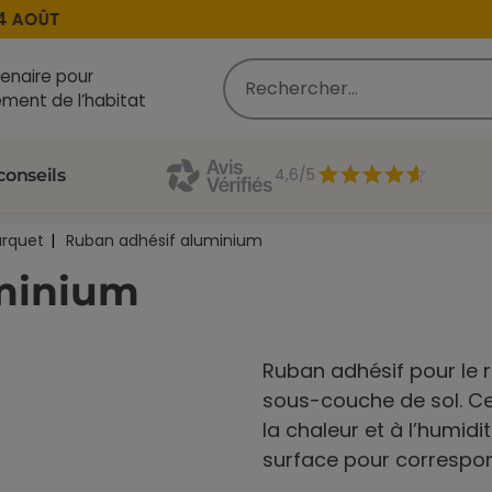
AOÛT
enaire pour
ment de l’habitat
4,6/5
conseils
arquet
Ruban adhésif aluminium
minium
Ruban adhésif pour le
sous-couche de sol. Ce
la chaleur et à l’humid
surface pour correspon