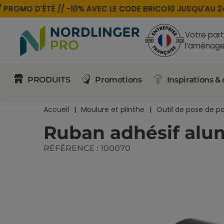
PROMO D'ÉTÉ //
-10% AVEC LE CODE
BRICO10
JUSQU'AU 24 
Votre part
l’aménage
PRODUITS
Promotions
Inspirations & 
Accueil
Moulure et plinthe
Outil de pose de p
Ruban adhésif alu
RÉFÉRENCE :
100070