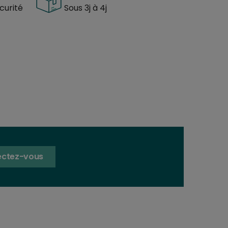
urité
Sous 3j à 4j
ctez-vous