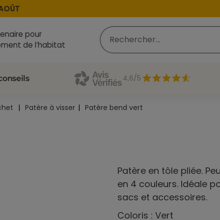
OÛT
enaire pour
ment de l’habitat
4,6/5
conseils
chet
Patère à visser
Patère bend vert
Patère en tôle pliée. Pe
en 4 couleurs. Idéale 
sacs et accessoires.
Coloris : Vert