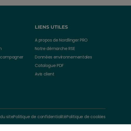
LIENS UTILES
A propos de Nordlinger PRO
n
Notre démarche RSE
ccompagner
Données environnementales
Catalogue PDF
Avis client
ir de
Ajouter au panier
50 €
TTC
 du site
Politique de confidentialité
Politique de cookies