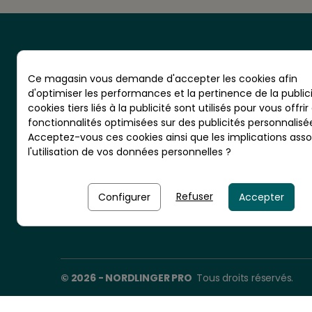
Ce magasin vous demande d'accepter les cookies afin
d'optimiser les performances et la pertinence de la publici
cookies tiers liés à la publicité sont utilisés pour vous offrir
CS 20001 - RN10 - VIGNOLLES
fonctionnalités optimisées sur des publicités personnalisé
16300 BARBEZIEUX - France
Acceptez-vous ces cookies ainsi que les implications asso
l'utilisation de vos données personnelles ?
Nordlinger Pro est une entreprise
du Groupe Briconord
Refuser
Configurer
Accepter
© 2026 - NORDLINGER PRO
Tous droits réservés.