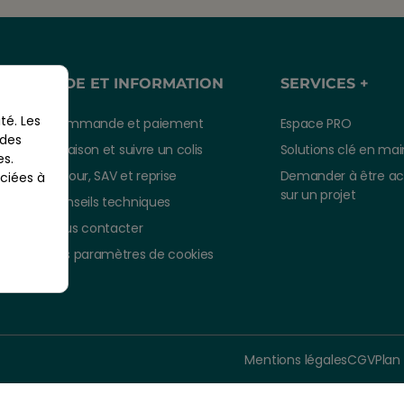
AIDE ET INFORMATION
SERVICES +
té. Les
Commande et paiement
Espace PRO
 des
Livraison et suivre un colis
Solutions clé en mai
es.
Retour, SAV et reprise
Demander à être a
ciées à
sur un projet
Conseils techniques
Nous contacter
Vos paramètres de cookies
À part
5,
Mentions légales
CGV
Plan