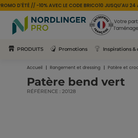
OMO D'ÉTÉ //
-10% AVEC LE CODE
BRICO10
JUSQU'AU 24 A
Votre part
l’aménage
PRODUITS
Promotions
Inspirations & 
Accueil
Rangement et dressing
Patère et cro
Patère bend vert
RÉFÉRENCE :
20128