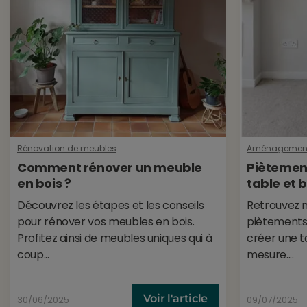
Rénovation de meubles
Aménagement i
Comment rénover un meuble
Piètement
en bois ?
table et 
Découvrez les étapes et les conseils
Retrouvez n
pour rénover vos meubles en bois.
piètements 
Profitez ainsi de meubles uniques qui à
créer une t
coup...
mesure....
Voir l'article
30/06/2025
09/07/2025