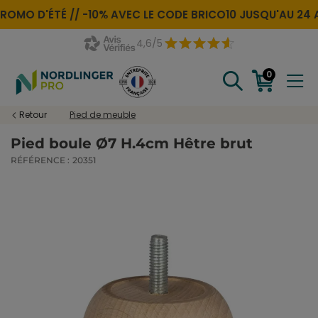
ROMO D'ÉTÉ //
-10% AVEC LE CODE
BRICO10
JUSQU'AU 24 
4,6/5
0
Retour
Pied de meuble
Pied boule Ø7 H.4cm Hêtre brut
RÉFÉRENCE :
20351