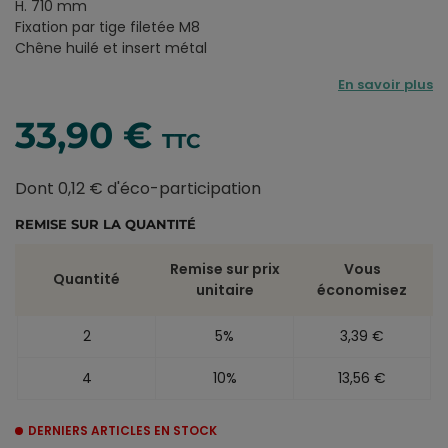
H. 710 mm
Fixation par tige filetée M8
Chêne huilé et insert métal
En savoir plus
33,90 €
TTC
Dont 0,12 € d'éco-participation
REMISE SUR LA QUANTITÉ
Remise sur prix
Vous
Quantité
unitaire
économisez
2
5%
3,39 €
4
10%
13,56 €
DERNIERS ARTICLES EN STOCK