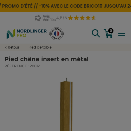
PROMO D'ÉTÉ //
-10% AVEC LE CODE
BRICO10
JUSQU'AU 24 
4,6/5
0
Retour
Pied de table
Pied chêne insert en métal
RÉFÉRENCE :
20012