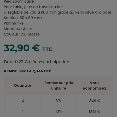
Pied Zoom carré
Pour table, plan de travail ou bar
H. réglable de 700 à 1100 mm grâce au vérin situé à la base
Section. 60 x 60 mm
Platine fixe
Matériau : Acier
Couleur : Alu brossé
32,90 €
TTC
Dont 0,22 € d'éco-participation
REMISE SUR LA QUANTITÉ
Remise sur prix
Vous
Quantité
unitaire
économisez
2
5%
3,29 €
4
10%
13,16 €