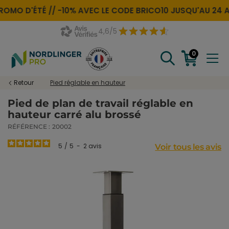
ROMO D'ÉTÉ //
-10% AVEC LE CODE
BRICO10
JUSQU'AU 24 A
4,6/5
0
Retour
Pied réglable en hauteur
Pied de plan de travail réglable en
hauteur carré alu brossé
RÉFÉRENCE :
20002
5
/
5
-
2
avis
Voir tous les avis