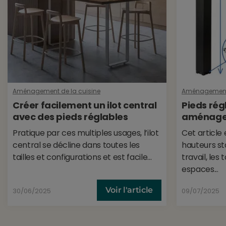
Aménagement de la cuisine
Aménagement 
Créer facilement un ilot central
Pieds rég
avec des pieds réglables
aménager
Pratique par ces multiples usages, l’ilot
Cet article 
central se décline dans toutes les
hauteurs st
tailles et configurations et est facile...
travail, les 
espaces...
Voir l'article
30/06/2025
09/07/2025