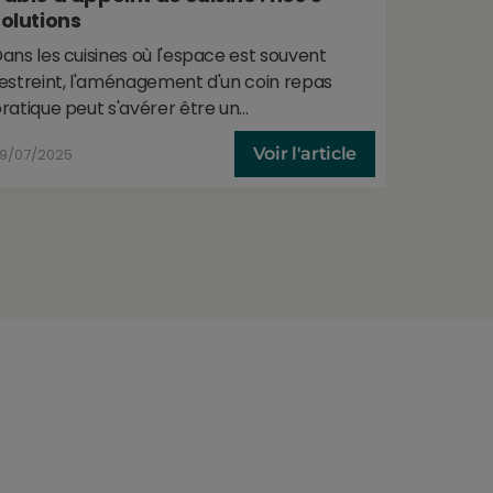
solutions
comple
ans les cuisines où l'espace est souvent
Retrouve
estreint, l'aménagement d'un coin repas
fixer un
ratique peut s'avérer être un...
votre cui
Voir l'article
9/07/2025
10/07/202