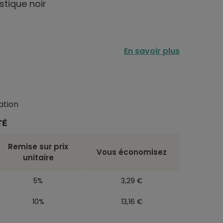
stique noir
En savoir plus
ation
TÉ
Remise sur prix
Vous économisez
unitaire
5%
3,29 €
10%
13,16 €