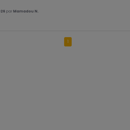
026
par
Mamadou N.
1