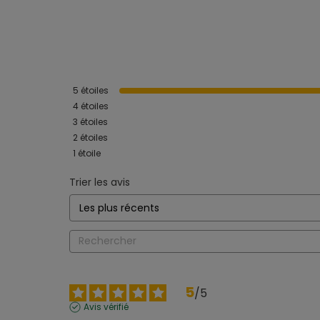
5
étoiles
4
étoiles
3
étoiles
2
étoiles
1
étoile
Trier les avis
5
/
5
Avis vérifié