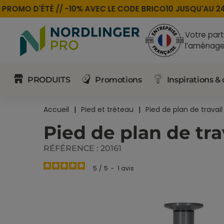
ROMO D'ÉTÉ //
-10% AVEC LE CODE
BRICO10
JUSQU'AU 24 A
Votre part
l’aménage
PRODUITS
Promotions
Inspirations & 
Accueil
Pied et tréteau
Pied de plan de travail
Pied de plan de tra
RÉFÉRENCE :
20161
5
/
5
-
1
avis