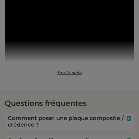
Lire la suite
Questions fréquentes
Comment poser une plaque composite /
Associations de couleurs avec la
crédence ?
crédence aspect marbre blanc
Couleurs des façades de placard de cuisine