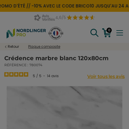
OMO D'ÉTÉ //
-10% AVEC LE CODE
BRICO10
JUSQU'AU 24 AO
4,6/5
0
Retour
Plaque composite
Crédence marbre blanc 120x80cm
RÉFÉRENCE :
780074
5
/
5
-
14
avis
Voir tous les avis