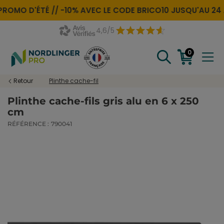
PROMO D'ÉTÉ //
-10% AVEC LE CODE
BRICO10
JUSQU'AU 24 
4,6/5
0
Retour
Plinthe cache-fil
Plinthe cache-fils gris alu en 6 x 250
cm
RÉFÉRENCE :
790041