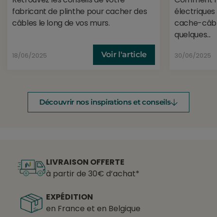
fabricant de plinthe pour cacher des
électriques 
câbles le long de vos murs.
cache-câble
quelques...
Voir l'article
18/06/2025
30/06/2025
Découvrir nos inspirations et conseils
LIVRAISON OFFERTE
à partir de 30€ d’achat*
EXPÉDITION
en France et en Belgique