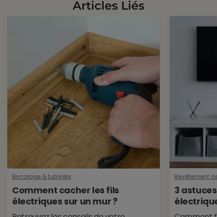
Articles Liés
Bricolage & tutoriels
Revêtement d
Comment cacher les fils
3 astuces
électriques sur un mur ?
électriqu
Retrouvez les conseils de votre
Comment fai