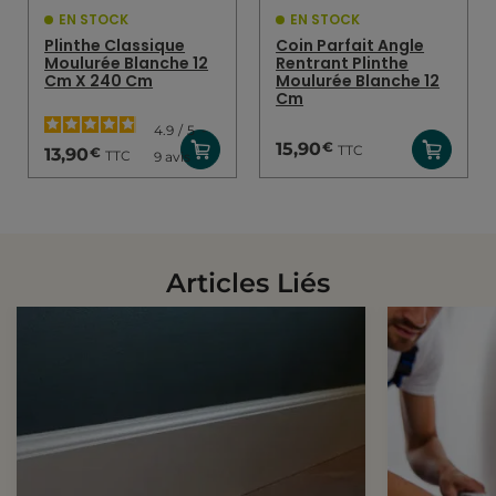
EN STOCK
EN STOCK
Plinthe Classique
Coin Parfait Angle
Moulurée Blanche 12
Rentrant Plinthe
Cm X 240 Cm
Moulurée Blanche 12
Cm
4.9
/
5
-
€
15,90
TTC
€
13,90
TTC
9
avis
Articles Liés