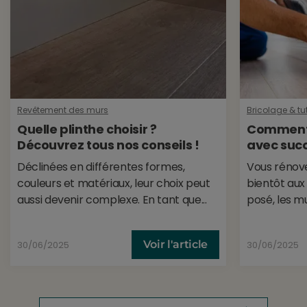
Revêtement des murs
Bricolage & tut
Quelle plinthe choisir ?
Comment 
Découvrez tous nos conseils !
avec succ
Déclinées en différentes formes,
Vous rénove
couleurs et matériaux, leur choix peut
bientôt aux 
aussi devenir complexe. En tant que...
posé, les mu
Voir l'article
30/06/2025
30/06/2025