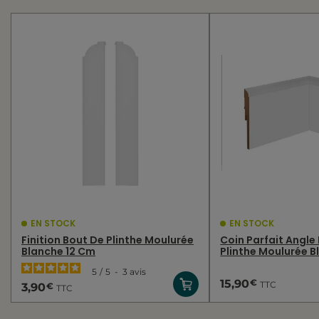
EN STOCK
EN STOCK
Finition Bout De Plinthe Moulurée
Coin Parfait Angle
Blanche 12 Cm
Plinthe Moulurée B
5
/
5
-
3
avis
€
15,90
TTC
€
3,90
TTC