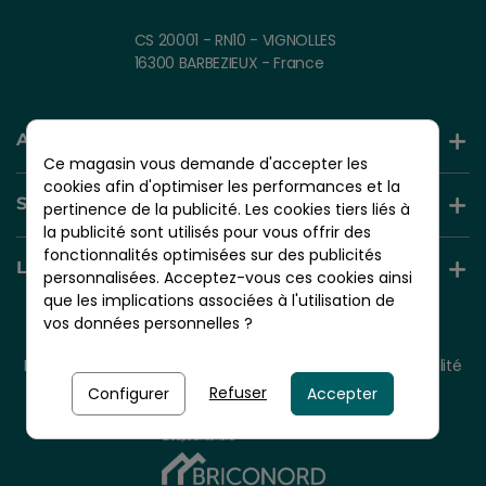
CS 20001 - RN10 - VIGNOLLES
16300 BARBEZIEUX - France
AIDE ET INFORMATION
Ce magasin vous demande d'accepter les
cookies afin d'optimiser les performances et la
SERVICES +
pertinence de la publicité. Les cookies tiers liés à
la publicité sont utilisés pour vous offrir des
fonctionnalités optimisées sur des publicités
LIENS UTILES
personnalisées. Acceptez-vous ces cookies ainsi
que les implications associées à l'utilisation de
vos données personnelles ?
© 2026 - NORDLINGER PRO
Tous droits réservés.
Mentions légales
CGV
Plan du site
Politique de confidentialité
Politique de cookies
Refuser
Configurer
Accepter
Nordlinger Pro est une entreprise du
Groupe Briconord