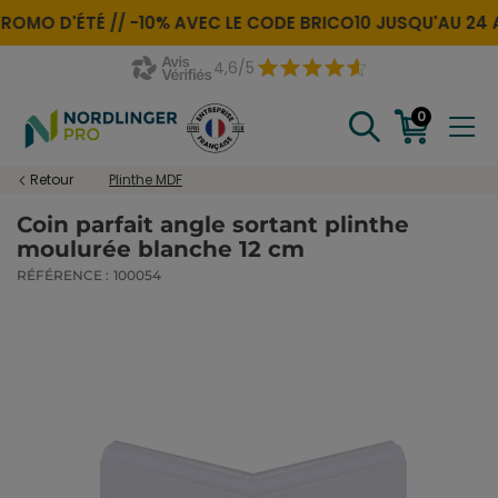
ROMO D'ÉTÉ //
-10% AVEC LE CODE
BRICO10
JUSQU'AU 24 
4,6/5
0
Retour
Plinthe MDF
Coin parfait angle sortant plinthe
moulurée blanche 12 cm
RÉFÉRENCE :
100054