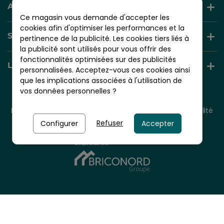
AIDE ET INFORMATION
Ce magasin vous demande d'accepter les
cookies afin d'optimiser les performances et la
SERVICES +
pertinence de la publicité. Les cookies tiers liés à
la publicité sont utilisés pour vous offrir des
fonctionnalités optimisées sur des publicités
LIENS UTILES
personnalisées. Acceptez-vous ces cookies ainsi
que les implications associées à l'utilisation de
vos données personnelles ?
© 2026 - NORDLINGER PRO
Tous droits réservés.
Mentions légales
CGV
Plan du site
Politique de confidentialité
Politique de cookies
Refuser
Configurer
Accepter
Nordlinger Pro est une entreprise du
Groupe Briconord
À partir de
28,90 €
TTC