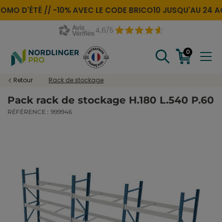
OMO D'ÉTÉ //
-10% AVEC LE CODE
BRICO10
JUSQU'AU 24 A
4,6/5
0
Retour
Rack de stockage
Pack rack de stockage H.180 L.540 P.60
RÉFÉRENCE :
999946