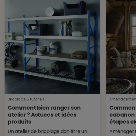
Profondeur
60cm
Références spécifiques
EAN-13
3354769999462
État
Neuf
Bricolage & tutoriels
Aménagement i
Comment bien ranger son
Comment
atelier ? Astuces et idées
cabanon d
produits
étapes cl
Un atelier de bricolage doit être un
Aménager u