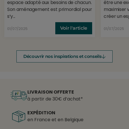
espace adapté aux besoins de chacun.
être une ex
Son aménagement est primordial pour
maximiser v
s’y...
créer un es
Voir l'article
01/07/2025
01/07/2025
Découvrir nos inspirations et conseils
LIVRAISON OFFERTE
à partir de 30€ d’achat*
EXPÉDITION
en France et en Belgique