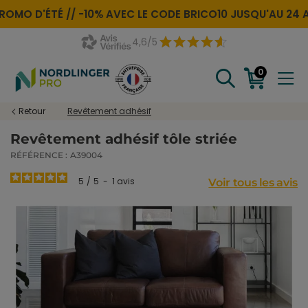
ROMO D'ÉTÉ //
-10% AVEC LE CODE
BRICO10
JUSQU'AU 24 A
4,6/5
0
Retour
Revêtement adhésif
Revêtement adhésif tôle striée
RÉFÉRENCE :
A39004
5
/
5
-
1
avis
Voir tous les avis