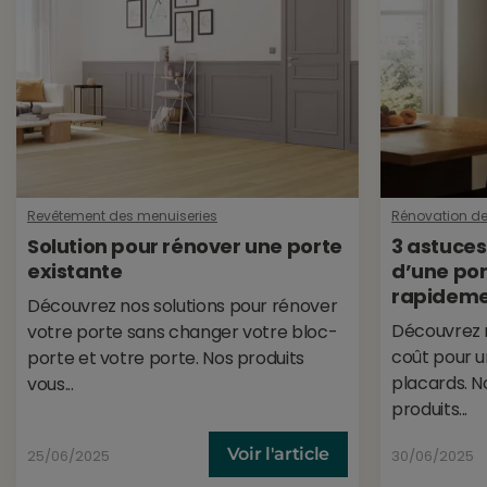
Revêtement des menuiseries
Rénovation d
Solution pour rénover une porte
3 astuces
existante
d’une por
rapidem
Découvrez nos solutions pour rénover
Découvrez 
votre porte sans changer votre bloc-
coût pour u
porte et votre porte. Nos produits
placards. 
vous...
produits...
Voir l'article
25/06/2025
30/06/2025