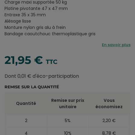
Charge maxi supportée 50 kg
Platine pivotante 47 x 47 mm
Entraxe 35 x 35 mm
Alésage lisse
Monture nylon gris alu à frein
Bandage caoutchouc thermoplastique gris
En savoir plus
21,95 €
TTC
Dont 0,01 € d'éco-participation
REMISE SUR LA QUANTITÉ
Remise sur prix
Vous
Quantité
unitaire
économisez
2
5%
2,20 €
4
10%
8,78 €