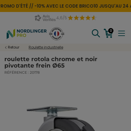
ROMO D'ÉTÉ //
-10% AVEC LE CODE
BRICO10
JUSQU'AU 24 
4,6/5
0
Retour
Roulette industrielle
roulette rotola chrome et noir
pivotante frein Ø65
RÉFÉRENCE :
20178