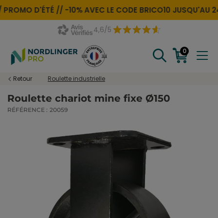
PROMO D'ÉTÉ //
-10% AVEC LE CODE
BRICO10
JUSQU'AU 24 
4,6/5
0
Retour
Roulette industrielle
Roulette chariot mine fixe Ø150
RÉFÉRENCE :
20059