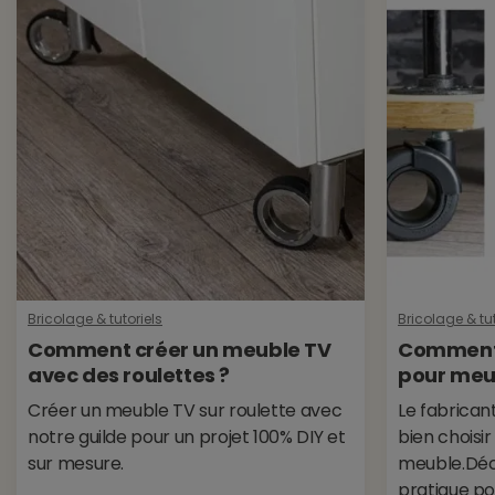
Bricolage & tutoriels
Bricolage & tut
Comment créer un meuble TV
Comment c
avec des roulettes ?
pour meub
Créer un meuble TV sur roulette avec
Le fabrican
notre guilde pour un projet 100% DIY et
bien choisir
sur mesure.
meuble.Déc
pratique pou