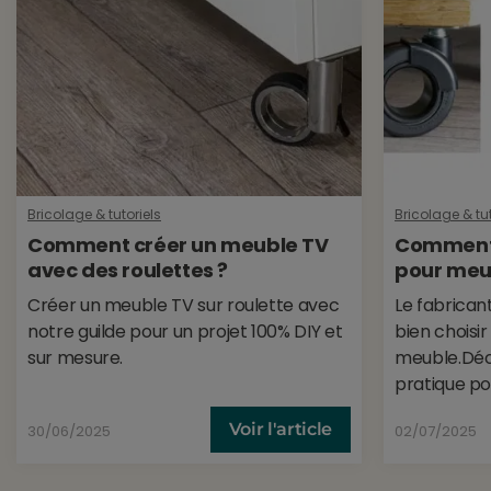
Bricolage & tutoriels
Bricolage & tut
Comment créer un meuble TV
Comment c
avec des roulettes ?
pour meub
Créer un meuble TV sur roulette avec
Le fabrican
notre guilde pour un projet 100% DIY et
bien choisir
sur mesure.
meuble.Déc
pratique pou
Voir l'article
30/06/2025
02/07/2025