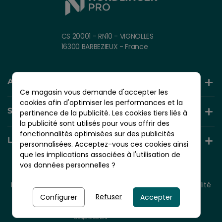
CS 20001 - RN10 - VIGNOLLES
16300 BARBEZIEUX - France
AIDE ET INFORMATION
Ce magasin vous demande d'accepter les
cookies afin d'optimiser les performances et la
SERVICES +
pertinence de la publicité. Les cookies tiers liés à
la publicité sont utilisés pour vous offrir des
fonctionnalités optimisées sur des publicités
LIENS UTILES
personnalisées. Acceptez-vous ces cookies ainsi
que les implications associées à l'utilisation de
vos données personnelles ?
© 2026 - NORDLINGER PRO
Tous droits réservés.
Mentions légales
CGV
Plan du site
Politique de confidentialité
Politique de cookies
Refuser
Configurer
Accepter
Nordlinger Pro est une entreprise du
Groupe Briconord