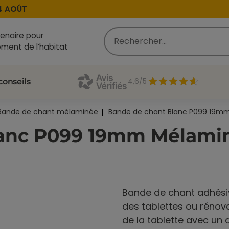
AOÛT
enaire pour
ment de l’habitat
4,6/5
conseils
Bande de chant mélaminée
Bande de chant Blanc P099 19mm 
anc P099 19mm Mélamin
Bande de chant adhési
des tablettes ou rénova
de la tablette avec un