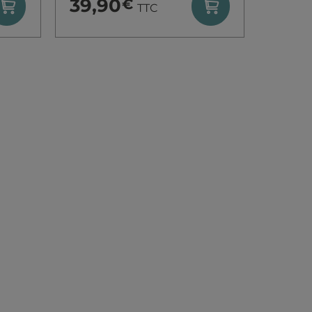
39,90
€
TTC