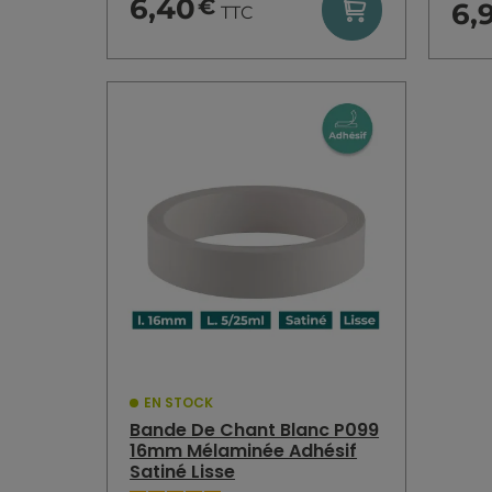
6,40
€
6,
TTC
EN STOCK
Bande De Chant Blanc P099
16mm Mélaminée Adhésif
Satiné Lisse