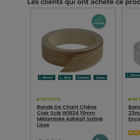
Les clients qui ont acheté ce pro
EN STOCK
EN 
Bande De Chant Chêne
Band
Clair Scié W1634 19mm
23m
Mélaminée Adhésif Satiné
Enco
Lisse