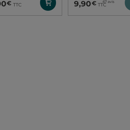
90
9,90
67
avis
€
€
TTC
TTC