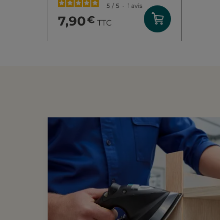
5
/
5
-
1
avis
7,90
€
TTC