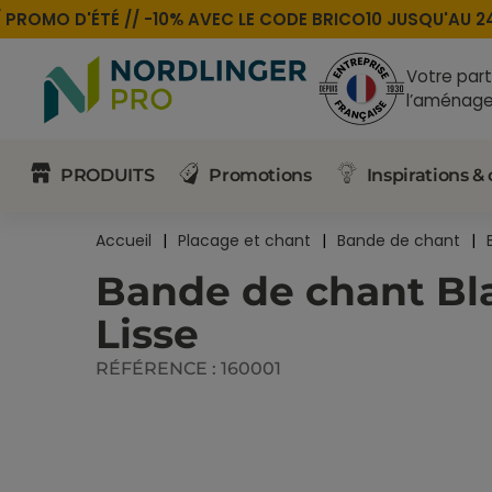
ROMO D'ÉTÉ //
-10% AVEC LE CODE
BRICO10
JUSQU'AU 24 
Votre part
l’aménage
PRODUITS
Promotions
Inspirations & 
Accueil
Placage et chant
Bande de chant
Bande de chant Bl
Lisse
RÉFÉRENCE :
160001