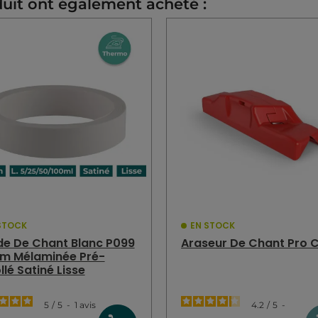
duit ont également acheté :
STOCK
EN STOCK
e De Chant Blanc P099
Araseur De Chant Pro 
m Mélaminée Pré-
llé Satiné Lisse
5
/
5
-
1
avis
4.2
/
5
-