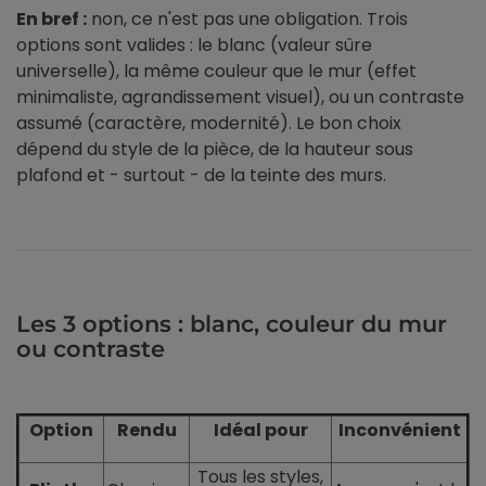
5.5. Peindre avant ou après la pose ?
En bref :
non, ce n'est pas une obligation. Trois
6. Plinthes et boiseries : faut-il tout assortir ?
options sont valides : le blanc (valeur sûre
7. FAQ
universelle), la même couleur que le mur (effet
minimaliste, agrandissement visuel), ou un contraste
assumé (caractère, modernité). Le bon choix
dépend du style de la pièce, de la hauteur sous
plafond et - surtout - de la teinte des murs.
Les 3 options : blanc, couleur du mur
ou contraste
Option
Rendu
Idéal pour
Inconvénient
Tous les styles,