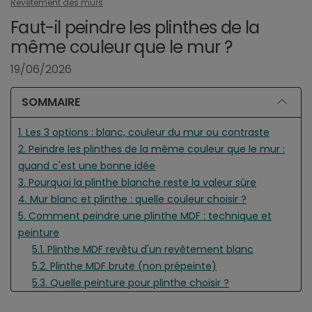
Revêtement des murs
Faut-il peindre les plinthes de la
même couleur que le mur ?
19/06/2026
SOMMAIRE
1. Les 3 options : blanc, couleur du mur ou contraste
2. Peindre les plinthes de la même couleur que le mur :
quand c'est une bonne idée
3. Pourquoi la plinthe blanche reste la valeur sûre
4. Mur blanc et plinthe : quelle couleur choisir ?
5. Comment peindre une plinthe MDF : technique et
peinture
5.1. Plinthe MDF revêtu d'un revêtement blanc
5.2. Plinthe MDF brute (non prépeinte)
5.3. Quelle peinture pour plinthe choisir ?
5.4. Quel outil ?