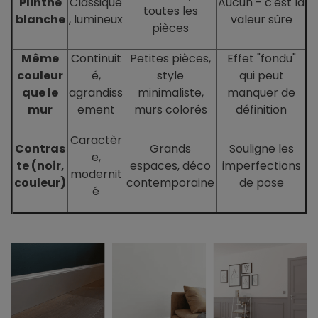
Plinthe
Classique
Aucun - c'est la
toutes les
blanche
, lumineux
valeur sûre
pièces
Même
Continuit
Petites pièces,
Effet "fondu"
couleur
é,
style
qui peut
que le
agrandiss
minimaliste,
manquer de
mur
ement
murs colorés
définition
Caractèr
Contras
Grands
Souligne les
e,
te (noir,
espaces, déco
imperfections
modernit
couleur)
contemporaine
de pose
é