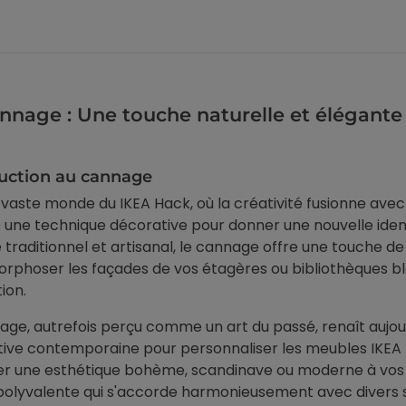
A Hack en résumé
-regard : 2 en 1
double vitrage : est-ce
compatible ?
on solaire et anti-
Un film anti-chaleur sur
n un seul film : jusqu'à
double vitrage, c'est une
a chaleur radiante,
nnage : Une touche naturelle et élégante
question que beaucoup de
oir inclus, pose et...
particuliers se posent avant
d'acheter....
uction au cannage
Voir l'article
Voir l'article
 vaste monde du IKEA Hack, où la créativité fusionne avec
26
02/06/2026
ne technique décorative pour donner une nouvelle ident
traditionnel et artisanal, le cannage offre une touche de
phoser les façades de vos étagères ou bibliothèques bl
ion.
age, autrefois perçu comme un art du passé, renaît aujour
tive contemporaine pour personnaliser les meubles IKEA l
r une esthétique bohème, scandinave ou moderne à vos
polyvalente qui s'accorde harmonieusement avec divers s