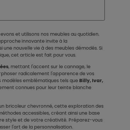
vons et utilisons nos meubles au quotidien.
approche innovante invite à la
insi une nouvelle vie à des meubles démodés. Si
, cet article est fait pour vous.
sées
, mettant l'accent sur le cannage, le
orphoser radicalement l'apparence de vos
es modèles emblématiques tels que
Billy, Ivar,
alement connues pour leur teinte blanche
n bricoleur chevronné, cette exploration des
 méthodes accessibles, créant ainsi une base
re style et de votre créativité. Préparez-vous
Revêtement des menuiseries
Bricolage & tutoriel
ser l'art de la personnalisation.
Remplacement porte
IKEA Hack : l