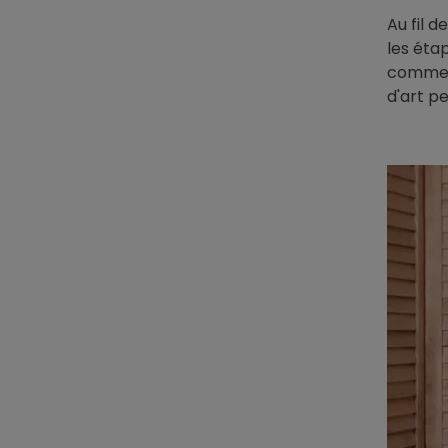
Au fil 
les éta
comment
d'art p