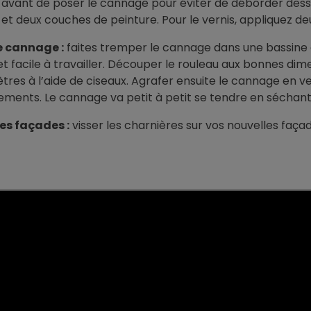
r avant de poser le cannage pour éviter de déborder dessu
et deux couches de peinture. Pour le vernis, appliquez de
e cannage :
faites tremper le cannage dans une bassine o
et facile à travailler. Découper le rouleau aux bonnes di
tres à l’aide de ciseaux. Agrafer ensuite le cannage en vei
ments. Le cannage va petit à petit se tendre en séchant
les façades :
visser les charnières sur vos nouvelles façad