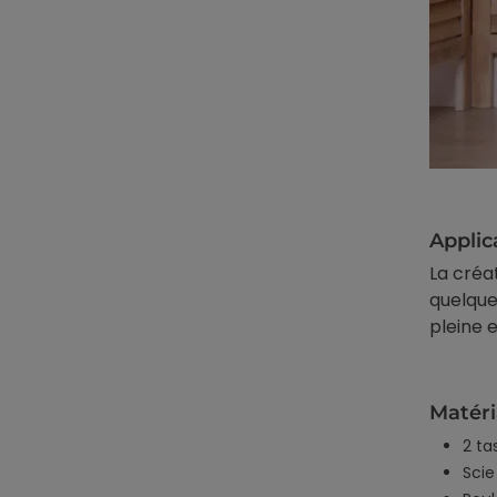
Applic
La créa
quelque
pleine 
Matéri
2 ta
Scie