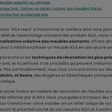
 Meubles adaptés au cannage
lacage bois : Donner un aspect naturel aux meubles blancs
 Introduction au placage bois
 Application du placage bois sur les meubles IKEA
.2.1. Matériaux nécessaires pour du placage à coller
ance "IKEA Hack" a transformé la manière dont nous perce
.2.2. Étapes du processus
-delà de l'assemblage standard des produits IKEA, cette 
.2.3. La pose du placage thermocollant
nalisation créative des meubles existants
, offrant a
 Meubles adaptés au placage bois
pirez à métamorphoser un meuble IKEA en une œuvre unique
Peinture : Apporter une touche moderne et colorée
 Introduction à la peinture
plorerons ici les
techniques de rénovation les plus pri
 Application de la peinture sur les meubles IKEA
 bois, et la peinture, trois procédés qui peuvent métam
 Meubles adaptés à la peinture
. Plus particulièrement, nous nous concentrerons sur d
accessoires pour finaliser le meuble
 Malm, et Besta
, des étagères et bibliothèques princip
choix du meuble IKEA
ristique.
. Billy
s soyez novice en matière de rénovation de meubles ou u
2. Ivar
lités offertes par le IKEA Hack vous guidera à travers des
3. Kallax
pour transformer votre mobilier en un reflet unique de vot
 4. Malm
t & isolation
Revêtement & isolation
ouvrir le potentiel caché de vos meubles IKEA et à embras
 5. Besta
enêtre anti-chaleur
Film anti-chaleur sur