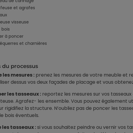
leau de cannage
feuse et agrafes
eaux
euse visseuse
à bois
er à poncer
équerres et charnières
 du processus
 les mesures :
prenez les mesures de votre meuble et rep
liser dessus vos deux façades de placage et vous obtenez
r les tasseaux :
reportez les mesures sur vos tasseaux 
uteuse. Agrafez- les ensemble. Vous pouvez également uti
r rigidifiez la structure. N’oubliez pas de poncer les tass
de bois éventuels.
 les tasseaux :
si vous souhaitez peindre ou vernir vos t