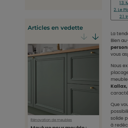
1.3.
2. Le P
2.1.
2.2.
Articles en vedette
2
La tend
2
Bien au
2
person
2.3.
vous as
3. La 
3.1.
Nous ex
3.2.
placage
3.3.
meubles
4. Les 
Kallax,
5. Le 
caracté
5.1. 1
Que vou
5.2. 
possibi
5.3. 
solide 
5.4.
Rénovation de meubles
Revêtemen
à redéc
5.5.
Moulure pour meuble :
Film f