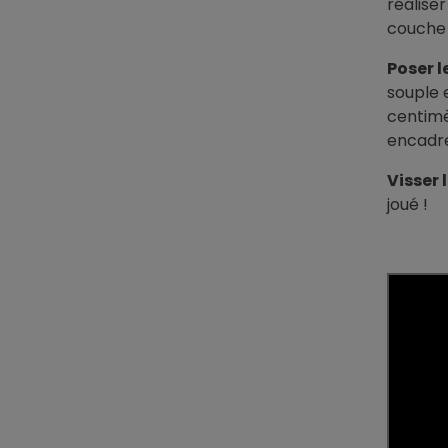
réalise
couche 
Poser l
souple 
centimè
encadre
Visser 
joué !