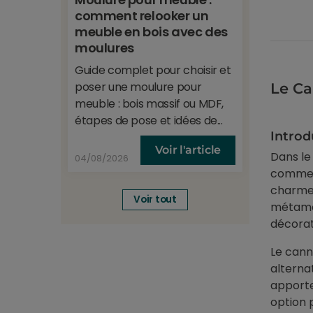
6. IKE
comment relooker un
et anti
meuble en bois avec des
Protecti
moulures
regard e
Guide complet pour choisir et
78% de l
poser une moulure pour
Le Ca
effet mir
meuble : bois massif ou MDF,
étapes de pose et idées de...
Introd
Voir l'article
Dans le
04/08/2026
09/06/20
comme u
charme 
Voir tout
métamor
décorat
Le cann
alterna
apporte
option 