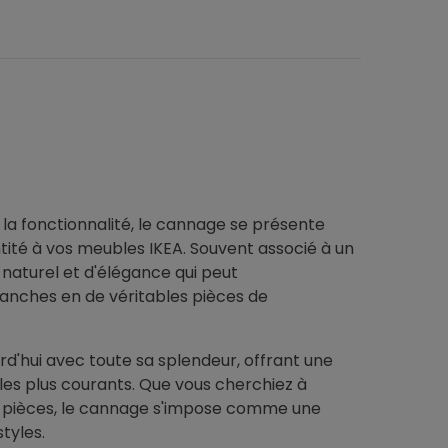
intérieure : solution
du DIY
alternative sans travaux
Nous exploreron
Modernisez une porte
les techniques 
intérieure sans gros travaux
les plus prisée
grâce aux kits de placage bois
l'accent sur le 
massif et aux kits de
placage bois,...
moulures...
Voir l'article
 la fonctionnalité, le cannage se présente
13/11/2025
08/07/2025
ité à vos meubles IKEA. Souvent associé à un
 naturel et d'élégance qui peut
anches en de véritables pièces de
d'hui avec toute sa splendeur, offrant une
es plus courants. Que vous cherchiez à
 pièces, le cannage s'impose comme une
tyles.