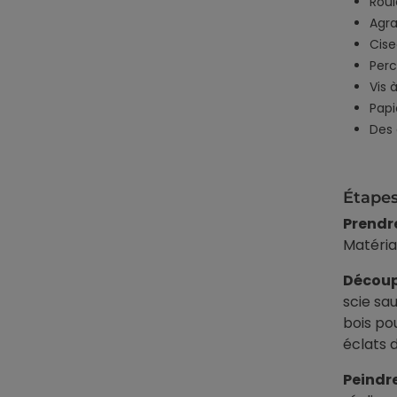
Rou
Agra
Cis
Perc
Vis 
Papi
Des 
Étapes
Prendre
Matéria
Découpe
scie sa
bois pou
éclats 
Peindre