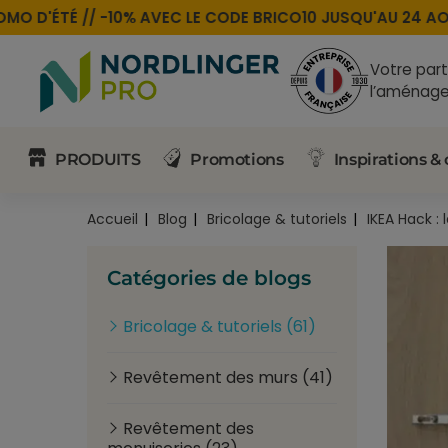
 D'ÉTÉ //
-10% AVEC LE CODE
BRICO10
JUSQU'AU 24 AOÛT
Votre part
l’aménage
PRODUITS
Promotions
Inspirations & 
Accueil
Blog
Bricolage & tutoriels
IKEA Hack :
Catégories de blogs
Bricolage & tutoriels (61)
Revêtement des murs (41)
Revêtement des