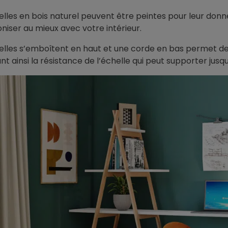
-regard : 2 en 1
double vitrage : est-ce
elles en bois naturel peuvent être peintes pour leur donne
compatible ?
on solaire et anti-
niser au mieux avec votre intérieur.
Un film anti-chaleur sur
n un seul film : jusqu'à
elles s’emboîtent en haut et une corde en bas permet de
double vitrage, c'est une
a chaleur radiante,
nt ainsi la résistance de l’échelle qui peut supporter jusqu
question que beaucoup de
oir inclus, pose et...
particuliers se posent avant
d'acheter....
Voir l'article
Voir l'article
26
02/06/2026