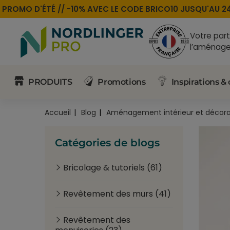
OMO D'ÉTÉ //
-10% AVEC LE CODE
BRICO10
JUSQU'AU 24 A
Votre part
l’aménage
PRODUITS
Promotions
Inspirations & 
Accueil
Blog
Aménagement intérieur et décora
Catégories de blogs
Bricolage & tutoriels (61)
Revêtement des murs (41)
Revêtement des