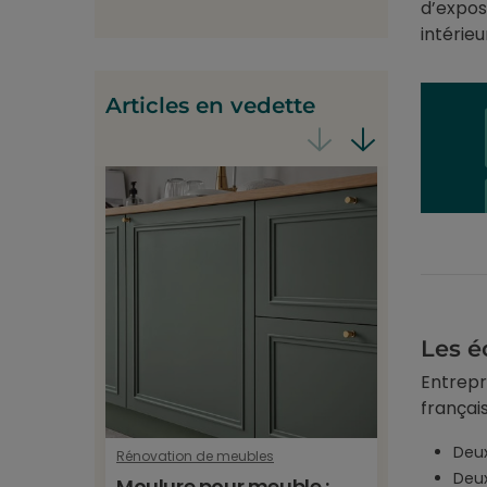
d’expos
intérieu
Articles en vedette
Les é
Entrepr
françai
Deux
Rénovation de meubles
Revêtemen
Deux
Moulure pour meuble :
Film f