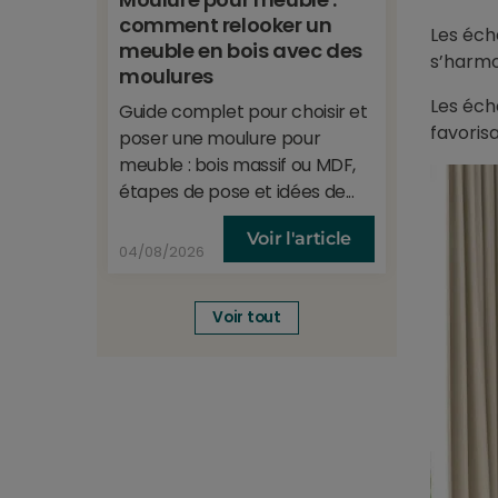
comment relooker un
et anti
Les éch
meuble en bois avec des
Protecti
s’harmo
moulures
regard e
Les éch
Guide complet pour choisir et
78% de l
favorisa
poser une moulure pour
effet mir
meuble : bois massif ou MDF,
étapes de pose et idées de...
Voir l'article
04/08/2026
09/06/20
Voir tout