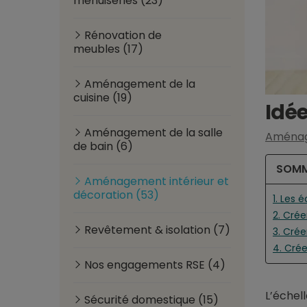
menuiseries (23)
Rénovation de
meubles (17)
Aménagement de la
cuisine (19)
Idée
Aménagement de la salle
Aménage
de bain (6)
SOMM
Aménagement intérieur et
décoration (53)
1. Les 
2. Cré
Revêtement & isolation (7)
3. Crée
4. Crée
Nos engagements RSE (4)
L’échel
Sécurité domestique (15)