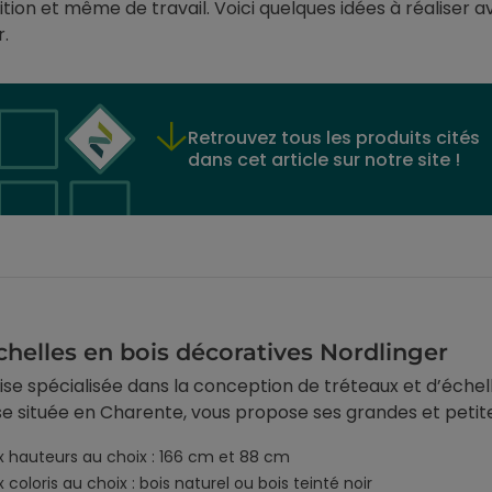
ition et même de travail. Voici quelques idées à réaliser 
r.
Retrouvez tous les produits cités
dans cet article sur notre site !
chelles en bois décoratives Nordlinger
ise spécialisée dans la conception de tréteaux et d’échell
se située en Charente, vous propose ses grandes et petit
 hauteurs au choix : 166 cm et 88 cm
t & isolation
Revêtement & isolation
 coloris au choix : bois naturel ou bois teinté noir
enêtre anti-chaleur
Film anti-chaleur sur