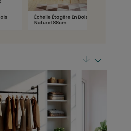
Bois
Échelle Étagère En Bois
Échell
Naturel 88cm
Teinté