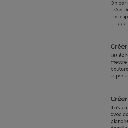
On parl
créer d
des esp
d’appoi
Créer
Les éch
mettre 
bouture
espace 
Créer
Il n’y a
avec de
planche