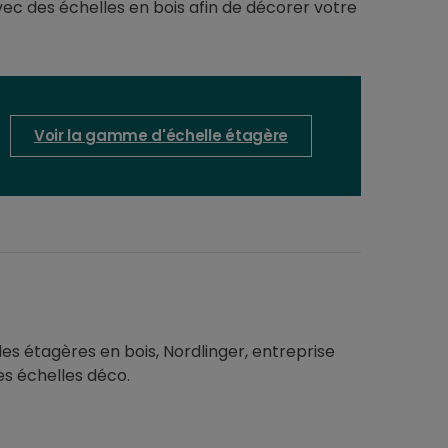
avec des échelles en bois afin de décorer votre
Voir la gamme d'échelle étagère
es étagères en bois, Nordlinger, entreprise
es échelles déco.
Revêtement des menuiseries
Bricolage & tutoriel
Remplacement porte
IKEA Hack : l