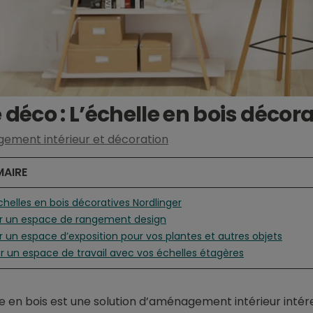
 déco : L’échelle en bois décor
ment intérieur et décoration
AIRE
échelles en bois décoratives Nordlinger
er un espace de rangement design
r un espace d’exposition pour vos plantes et autres objets
r un espace de travail avec vos échelles étagères
le en bois est une solution d’aménagement intérieur int