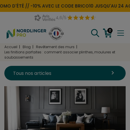
MO D'ÉTÉ //
-10% AVEC LE CODE
BRICO10
JUSQU'AU 24 AO
4,6/5
0
Accueil
Blog
Revêtement des murs
Les finitions parfaites : comment associer plinthes, moulures et
soubassements
Tous nos articles