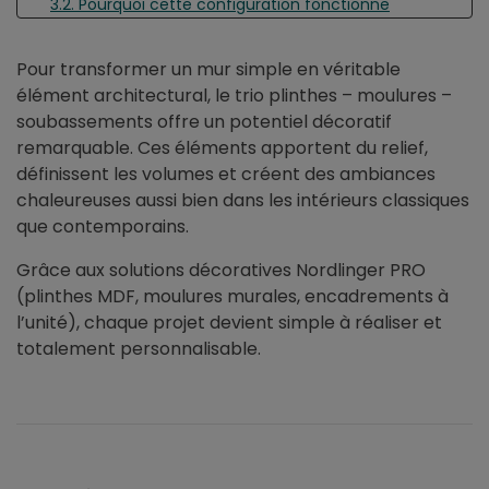
3.2. Pourquoi cette configuration fonctionne
4. Découvrir les kits complets pour l'habillage des murs
et des soubassements
Pour transformer un mur simple en véritable
5. Conclusion
élément architectural, le trio plinthes – moulures –
soubassements offre un potentiel décoratif
remarquable. Ces éléments apportent du relief,
définissent les volumes et créent des ambiances
chaleureuses aussi bien dans les intérieurs classiques
que contemporains.
Grâce aux solutions décoratives Nordlinger PRO
(plinthes MDF, moulures murales, encadrements à
l’unité), chaque projet devient simple à réaliser et
totalement personnalisable.