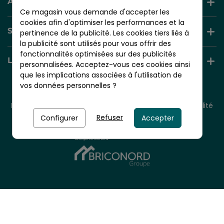
AIDE ET INFORMATION
Ce magasin vous demande d'accepter les
cookies afin d'optimiser les performances et la
SERVICES +
pertinence de la publicité. Les cookies tiers liés à
la publicité sont utilisés pour vous offrir des
fonctionnalités optimisées sur des publicités
LIENS UTILES
personnalisées. Acceptez-vous ces cookies ainsi
que les implications associées à l'utilisation de
vos données personnelles ?
© 2026 - NORDLINGER PRO
Tous droits réservés.
Mentions légales
CGV
Plan du site
Politique de confidentialité
Politique de cookies
Refuser
Configurer
Accepter
Nordlinger Pro est une entreprise du
Groupe Briconord