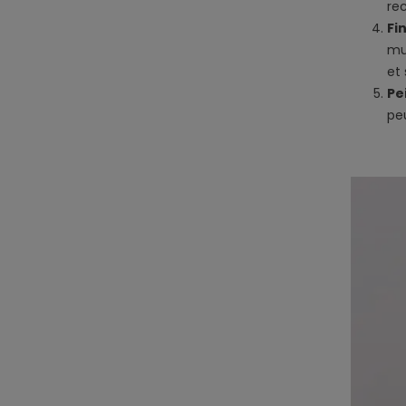
re
Fi
mu
et 
Pe
pe