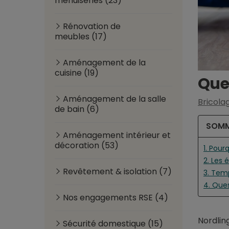
menuiseries (23)
Rénovation de
meubles (17)
Aménagement de la
cuisine (19)
Quel
Aménagement de la salle
Bricolag
de bain (6)
SOMM
Aménagement intérieur et
décoration (53)
1. Pour
2. Les 
Revêtement & isolation (7)
3. Tem
4. Ques
Nos engagements RSE (4)
Nordlin
Sécurité domestique (15)