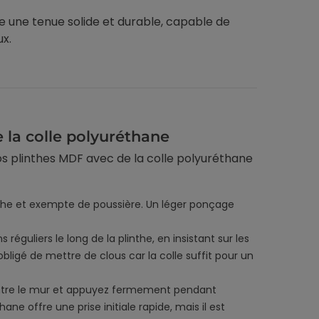
intérieure : solution
du DIY
re une tenue solide et durable, capable de
alternative sans travaux
x.
Nous exploreron
Modernisez une porte
les techniques 
intérieure sans gros travaux
les plus prisée
grâce aux kits de placage bois
l'accent sur le 
massif et aux kits de
placage bois,...
moulures...
 la colle polyuréthane
Voir l'article
os plinthes MDF avec de la colle polyuréthane
13/11/2025
08/07/2025
èche et exempte de poussière. Un léger ponçage
réguliers le long de la plinthe, en insistant sur les
ligé de mettre de clous car la colle suffit pour un
contre le mur et appuyez fermement pendant
e offre une prise initiale rapide, mais il est