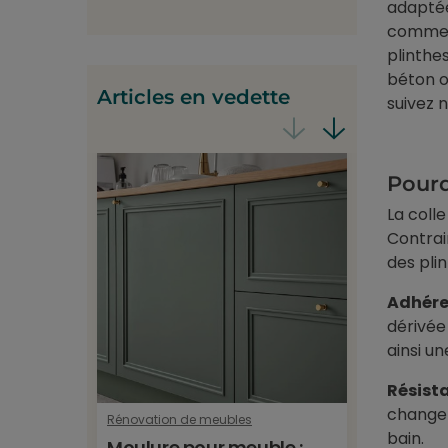
adaptée
comme l
plinthe
béton o
Articles en vedette
suivez 
Pourq
La coll
Contrai
des pli
Adhére
dérivée
ainsi un
Résist
changem
Rénovation de meubles
Revêtemen
bain.
Moulure pour meuble :
Film f