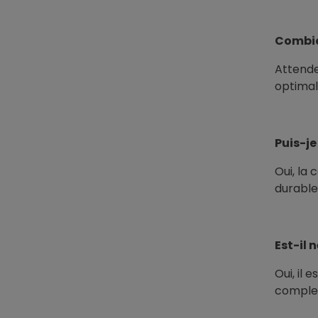
Combien
Attende
optimal
Puis-je
Oui, la
durable
Est-il 
Oui, il 
comple