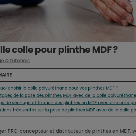
le colle pour plinthe MDF ?
e & tutoriels
AIRE
quoi choisir la colle polyuréthane pour vos plinthes MDF ?
étapes de la pose des plinthes MDF avec de la colle polyuréthan
ps de séchage et fixation des plinthes en MDF avec une colle p
tions fréquentes sur la pose de plinthes MDF avec de la colle p
ger PRO, concepteur et distributeur de plinthes en MDF, vou