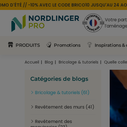
 D'ÉTÉ //
-10% AVEC LE CODE
BRICO10
JUSQU'AU 24 AOÛT
Votre part
l’aménage
PRODUITS
Promotions
Inspirations & 
Accueil
Blog
Bricolage & tutoriels
Quelle coll
Catégories de blogs
Bricolage & tutoriels (61)
Revêtement des murs (41)
Revêtement des