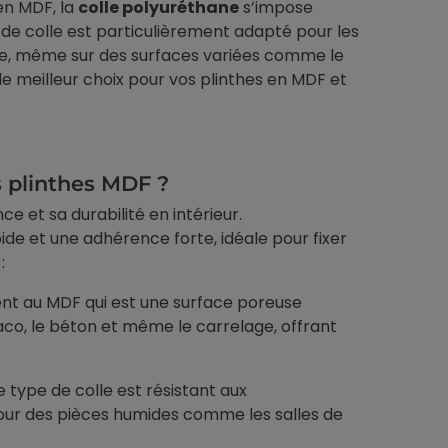
en MDF, la
colle polyuréthane
s’impose
 de colle est particulièrement adapté pour les
le, même sur des surfaces variées comme le
le meilleur choix pour vos plinthes en MDF et
s plinthes MDF ?
 et sa durabilité en intérieur.
ide et une adhérence forte, idéale pour fixer
:
ent au MDF qui est une surface poreuse
co, le béton et même le carrelage, offrant
e type de colle est résistant aux
our des pièces humides comme les salles de
Revêtement des menuiseries
Bricolage & tutoriel
Remplacement porte
IKEA Hack : l