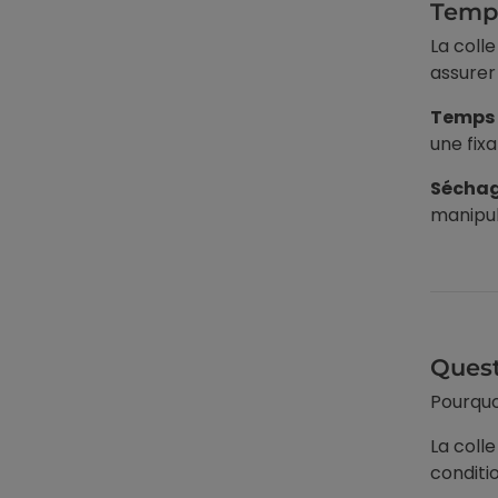
Temps
La coll
assurer 
Temps d
une fixa
Séchag
manipul
Quest
Pourquo
La coll
conditio