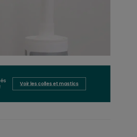
tés
Voir les colles et mastics
!