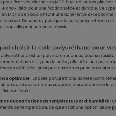
 pour fixer vos plinthes en MDF. Pour coller des plinthes 
e choix idéal pour une fixation solide et durable. Ce type
s en MDF ou en bois, offrant une adhérence exceptionnel
u le placo. Découvrez pourquoi la colle polyuréthane est 
nos conseils pour une pose réussie.
uoi choisir la colle polyuréthane pour vo
e polyuréthane est un polymère reconnue pour sa résistance
rement à d’autres types de colles, elle offre une prise rap
nthes en MDF. Voici quelques-uns de ses principaux atouts 
nce optimale
: La colle polyuréthane adhère parfaitem
 du bois et à de nombreux supports muraux comme le pla
e fixation fiable.
ance aux variations de température et d’humidité
: C
ents de température, ce qui en fait une option idéale p
t & isolation
Revêtement & isolation
enêtre anti-chaleur
Film anti-chaleur sur