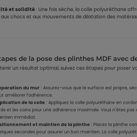
-regard : 2 en 1
double vitrage : est-ce
ité et solidité
: Une fois sèche, la colle polyuréthane off
compatible ?
r aux chocs et aux mouvements de dilatation des matériau
on solaire et anti-
Un film anti-chaleur sur
n un seul film : jusqu'à
double vitrage, c'est une
a chaleur radiante,
question que beaucoup de
oir inclus, pose et...
particuliers se posent avant
d'acheter....
tapes de la pose des plinthes MDF avec de
Voir l'article
Voir l'article
tenir un résultat optimal, suivez ces étapes pour poser v
26
02/06/2026
éparation du mur
: Assurez-vous que la surface est propre, s
ut améliorer l’adhérence.
plication de la colle
: Appliquez la colle polyuréthane en cordons 
rds et les coins pour une adhérence maximale. Vous n'êtes pas ob
intien immédiat.
sitionnement et maintien de la plinthe
: Placez la plinthe 
lques secondes pour assurer un bon maintien. La colle polyuréthan