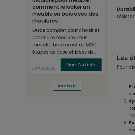
comment relooker un
et anti
Durabil
meuble en bois avec des
résiste
Protecti
moulures
regard e
Guide complet pour choisir et
78% de l
poser une moulure pour
effet mir
meuble : bois massif ou MDF,
étapes de pose et idées de...
Les é
Voir l'article
Pour ob
04/08/2026
09/06/20
:
Voir tout
Pr
pe
Ap
bo
ma
Po
que