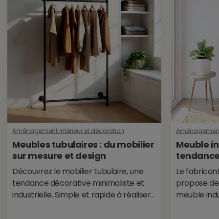
Aménagement intérieur et décoration
Aménagement i
Meubles tubulaires : du mobilier
Meuble ind
sur mesure et design
tendance 
Découvrez le mobilier tubulaire, une
Le fabrican
tendance décorative minimaliste et
propose des
industrielle. Simple et rapide à réaliser...
meuble indus