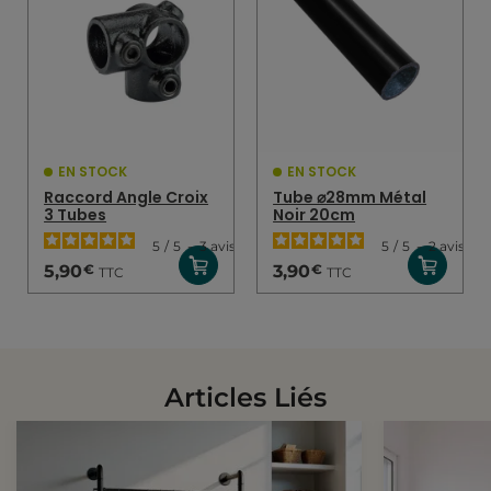
EN STOCK
EN STOCK
Raccord Angle Croix
Tube ⌀28mm Métal
3 Tubes
Noir 20cm
5
/
5
-
3
avis
5
/
5
-
2
avis
€
€
5,90
3,90
TTC
TTC
Articles Liés