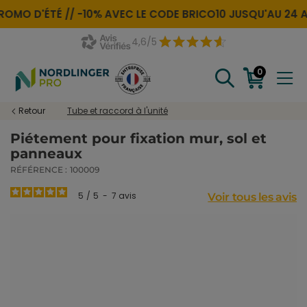
OMO D'ÉTÉ //
-10% AVEC LE CODE
BRICO10
JUSQU'AU 24 A
4,6/5
0
Retour
Tube et raccord à l'unité
Piétement pour fixation mur, sol et
panneaux
RÉFÉRENCE :
100009
5
/
5
-
7
avis
Voir tous les avis