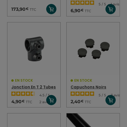
5
/
5
-
1
avis
€
173,90
TTC
€
6,90
TTC
EN STOCK
EN STOCK
Jonction En T 2 Tubes
Capuchons Noirs
4.5
/
5
-
5
/
5
-
3
avis
€
€
4,90
2,40
TTC
TTC
2
avis