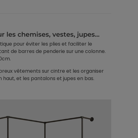
intérieure : solution
du DIY
alternative sans travaux
Nous exploreron
Modernisez une porte
les techniques 
intérieure sans gros travaux
les plus prisée
les chemises, vestes, jupes...
grâce aux kits de placage bois
l'accent sur le 
ue pour éviter les plies et faciliter le
massif et aux kits de
placage bois,...
ant de barres de penderie sur une colonne.
moulures...
00cm.
Voir l'article
13/11/2025
08/07/2025
reux vêtements sur cintre et les organiser
haut, et les pantalons et jupes en bas.