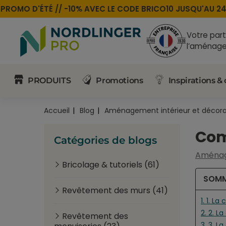
O D'ÉTÉ //
-10% AVEC LE CODE
BRICO10
JUSQU'AU 24 AOÛ
Votre part
l’aménage
PRODUITS
Promotions
Inspirations & 
Accueil
Blog
Aménagement intérieur et décora
Com
Catégories de blogs
Aménage
Bricolage & tutoriels (61)
SOMM
Revêtement des murs (41)
1. 1. L
2. 2. L
Revêtement des
3. 3. L