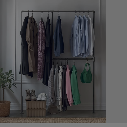
t & isolation
Revêtement & isolation
enêtre anti-chaleur
Film anti-chaleur sur