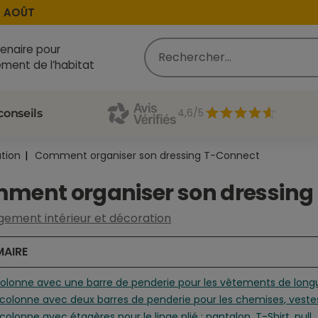
T
enaire pour
ment de l’habitat
4,6/5
conseils
tion
Comment organiser son dressing T-Connect
ment organiser son dressing
ment intérieur et décoration
AIRE
a colonne avec une barre de penderie pour les vêtements de longu
a colonne avec deux barres de penderie pour les chemises, vestes,
a colonne avec étagères pour le linge plié : pantalon, T-Shirt, pull…