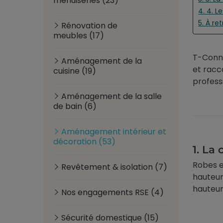
menuiseries (23)
4. 4. 
5. À re
Rénovation de
meubles (17)
T-Conne
Aménagement de la
et racc
cuisine (19)
profess
Aménagement de la salle
de bain (6)
Aménagement intérieur et
décoration (53)
1.
La 
Robes e
Revêtement & isolation (7)
hauteur
hauteur
Nos engagements RSE (4)
Sécurité domestique (15)