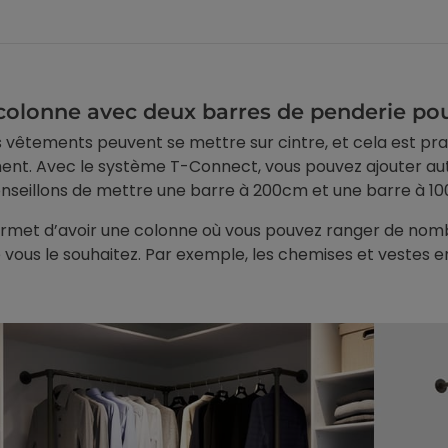
-regard : 2 en 1
double vitrage : est-ce
compatible ?
on solaire et anti-
Un film anti-chaleur sur
n un seul film : jusqu'à
double vitrage, c'est une
a chaleur radiante,
colonne avec deux barres de penderie pour 
question que beaucoup de
oir inclus, pose et...
 vêtements peuvent se mettre sur cintre, et cela est pratiq
particuliers se posent avant
nt. Avec le système T-Connect, vous pouvez ajouter aut
d'acheter....
nseillons de mettre une barre à 200cm et une barre à 1
Voir l'article
Voir l'article
26
02/06/2026
rmet d’avoir une colonne où vous pouvez ranger de nomb
ous le souhaitez. Par exemple, les chemises et vestes en 