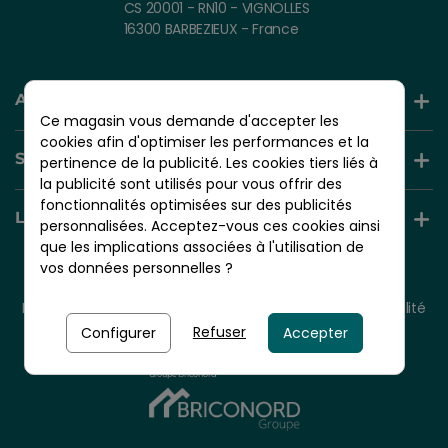
CS 20001 - RN10 - VIGNOLLES
16300 BARBEZIEUX - France
AIDE ET INFORMATION
Ce magasin vous demande d'accepter les
cookies afin d'optimiser les performances et la
SERVICES +
pertinence de la publicité. Les cookies tiers liés à
la publicité sont utilisés pour vous offrir des
fonctionnalités optimisées sur des publicités
LIENS UTILES
personnalisées. Acceptez-vous ces cookies ainsi
que les implications associées à l'utilisation de
vos données personnelles ?
© 2026 - NORDLINGER PRO
Tous droits réservés.
Mentions légales
CGV
Plan du site
Politique de confidentialité
Politique de cookies
Refuser
Configurer
Accepter
Nordlinger Pro est une entreprise du
Groupe Briconord
À partir de
198,90 €