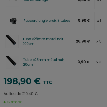
5,90 €
x 1
Raccord angle croix 3 tubes
Tube ⌀28mm métal noir
26,90 €
x 5
200cm
Tube ⌀28mm métal noir
3,90 €
x 3
20cm
198,90 €
TTC
Au lieu de 219,40 €
EN STOCK