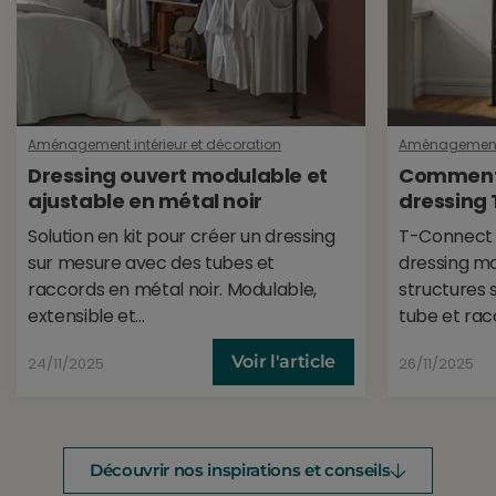
Téléchargement
T-Connect Loft
(1.28MB)
Aménagement intérieur et décoration
Aménagement i
Dressing ouvert modulable et
Comment 
ajustable en métal noir
dressing
Solution en kit pour créer un dressing
T-Connect e
sur mesure avec des tubes et
dressing mo
raccords en métal noir. Modulable,
structures 
extensible et...
tube et racc
Voir l'article
24/11/2025
26/11/2025
Découvrir nos inspirations et conseils