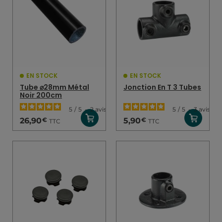
EN STOCK
EN STOCK
Tube ⌀28mm Métal
Jonction En T 3 Tubes
Noir 200cm
5
/
5
-
2
avis
5
/
5
-
3
avis
€
€
26,90
5,90
TTC
TTC