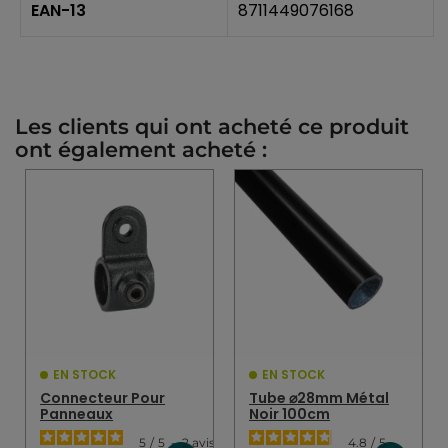
EAN-13
8711449076168
Les clients qui ont acheté ce produit
ont également acheté :
EN STOCK
EN STOCK
Connecteur Pour
Tube ⌀28mm Métal
Panneaux
Noir 100cm
5
/
5
-
2
avis
4.8
/
5
-