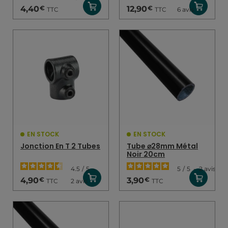
€
€
4,40
12,90
TTC
TTC
6
avis
EN STOCK
EN STOCK
Jonction En T 2 Tubes
Tube ⌀28mm Métal
Noir 20cm
4.5
/
5
-
5
/
5
-
2
avis
€
€
4,90
3,90
TTC
TTC
2
avis