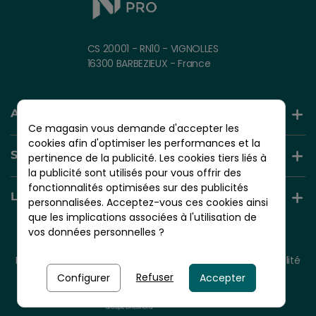
CS 20001 - RN10 - VIGNOLLES
16300 BARBEZIEUX - France
AIDE ET INFORMATION
Ce magasin vous demande d'accepter les
cookies afin d'optimiser les performances et la
SERVICES +
pertinence de la publicité. Les cookies tiers liés à
la publicité sont utilisés pour vous offrir des
fonctionnalités optimisées sur des publicités
LIENS UTILES
personnalisées. Acceptez-vous ces cookies ainsi
que les implications associées à l'utilisation de
vos données personnelles ?
© 2026 - NORDLINGER PRO
Tous droits réservés.
Mentions légales
CGV
Plan du site
Politique de confidentialité
Politique de cookies
Refuser
Configurer
Accepter
Nordlinger Pro est une entreprise du
Groupe Briconord