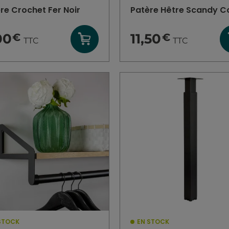
re Crochet Fer Noir
Patère Hêtre Scandy C
00
11,50
€
€
TTC
TTC
STOCK
EN STOCK