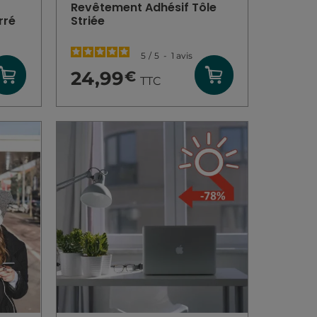
Revêtement Adhésif Tôle
rré
Striée
5
/
5
-
1
avis
24,99
€
TTC