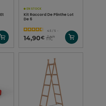
EN STOCK
Et
Kit Raccord De Plinthe Lot
r
De 6
4.5
/
5
-
14,90
2
avis
€
TTC