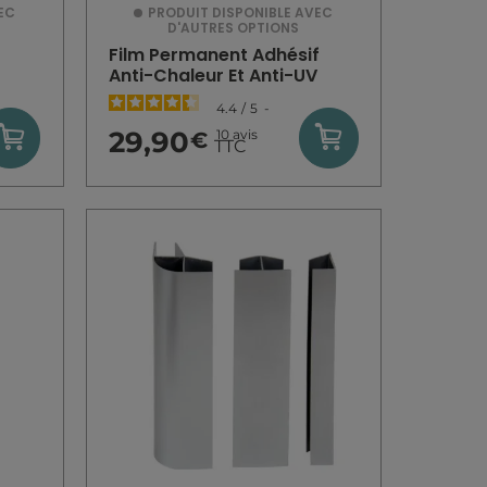
EC
PRODUIT DISPONIBLE AVEC
D'AUTRES OPTIONS
r
Film Permanent Adhésif
Anti-Chaleur Et Anti-UV
4.4
/
5
-
29,90
10
avis
€
TTC