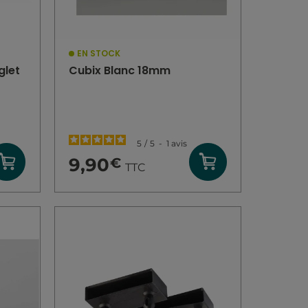
EN STOCK
glet
Cubix Blanc 18mm
5
/
5
-
1
avis
9,90
€
TTC