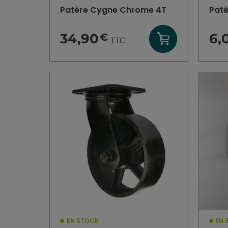
Patère Cygne Chrome 4T
Patè
1 030,00 €
34,90
6,
€
TTC
COULEUR
Gris
(9)
Blanc
(10)
Chêne
(4)
Ardoise
(1)
Noir
(6)
Hêtre
(2)
EN STOCK
EN 