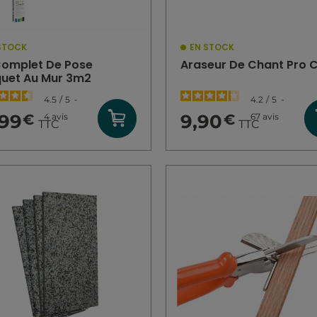
STOCK
EN STOCK
Complet De Pose
Araseur De Chant Pro 
uet Au Mur 3m2
4.5
/
5
-
4.2
/
5
-
,99
9,90
4
avis
67
avis
€
€
TTC
TTC