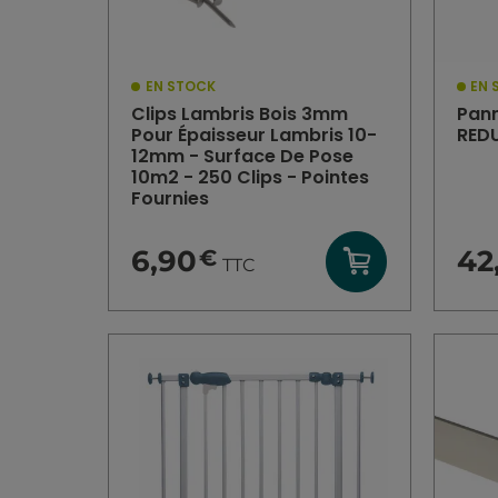
o 25mm
(1)
o 38mm
(1)
EN STOCK
EN 
Clips Lambris Bois 3mm
Pann
POIDS
Pour Épaisseur Lambris 10-
RED
12mm - Surface De Pose
0kg
10m2 - 250 Clips - Pointes
-
Fournies
999kg
6,90
42
€
TTC
QUANTITÉ
8
(3)
16
(2)
32
(3)