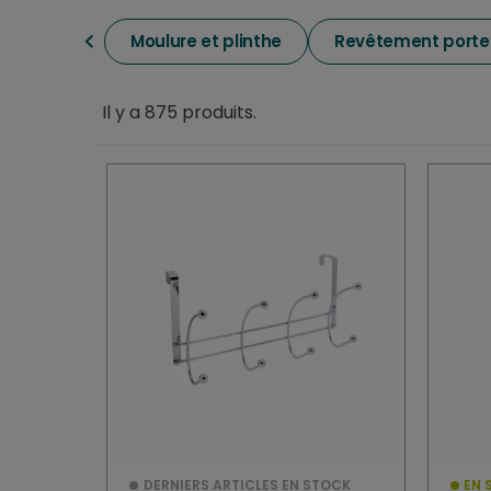
Moulure et plinthe
Revêtement porte 
Il y a 875 produits.
DISPONIBILITÉ
En stock
(793)
Non disponible
(94)
SELECTIONS
Nouveau produit
(29)
PRIX
0,00 €
-
DERNIERS ARTICLES EN STOCK
EN 