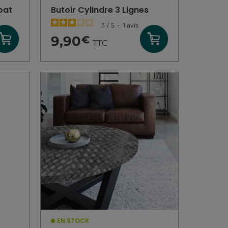
oat
Butoir Cylindre 3 Lignes
3
/
5
-
1
avis
9,90
€
TTC
EN STOCK