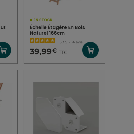
EN STOCK
Cut
Échelle Étagère En Bois
Naturel 166cm
5
/
5
-
4
avis
39,99
€
TTC