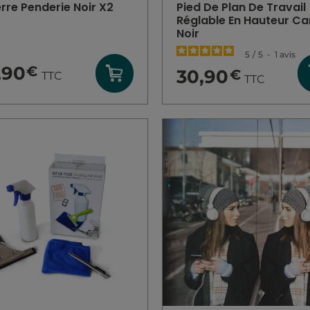
rre Penderie Noir X2
Pied De Plan De Travail
Réglable En Hauteur Ca
Noir
5
/
5
-
1
avis
,90
€
30,90
€
TTC
TTC