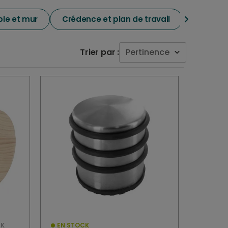
le et mur
Crédence et plan de travail
Pied et 
Trier par :
Pertinence
CK
EN STOCK