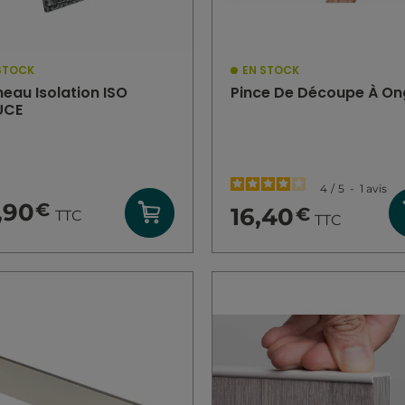
STOCK
EN STOCK
eau Isolation ISO
Pince De Découpe À On
UCE
4
/
5
-
1
avis
,90
€
16,40
€
TTC
TTC