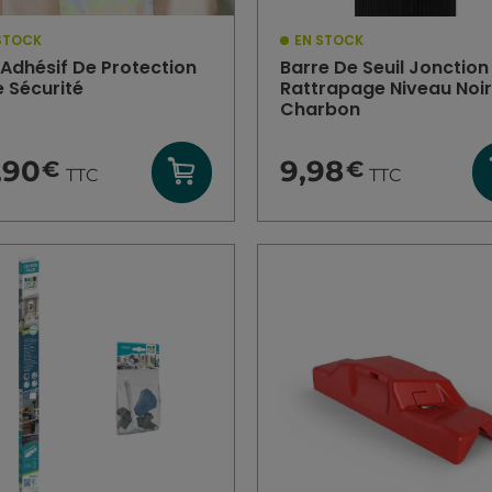
STOCK
EN STOCK
 Adhésif De Protection
Barre De Seuil Jonction 
e Sécurité
Rattrapage Niveau Noi
Charbon
,90
9,98
€
€
TTC
TTC