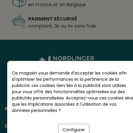
en France et en Belgique
PAIEMENT SÉCURISÉ
comptant, 3x ou 4x sans frais
Ce magasin vous demande d'accepter les cookies afin
d'optimiser les performances et la pertinence de la
CS 20001 - RN10 - VIGNOLLES
publicité. Les cookies tiers liés à la publicité sont utilisés
16300 BARBEZIEUX - France
pour vous offrir des fonctionnalités optimisées sur des
publicités personnalisées. Acceptez-vous ces cookies ains
que les implications associées à l'utilisation de vos
AIDE ET INFORMATION
données personnelles ?
SERVICES +
Configurer