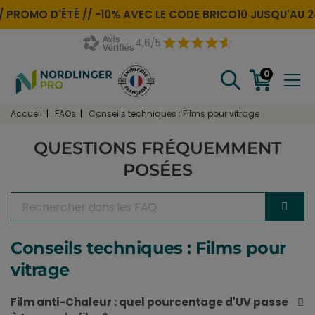
 PROMO D'ÉTÉ //
-10% AVEC LE CODE
BRICO10
JUSQU'AU 24
4,6/5
0
Accueil
FAQs
Conseils techniques : Films pour vitrage
QUESTIONS FRÉQUEMMENT
POSÉES
Conseils techniques : Films pour
vitrage
Film anti-Chaleur : quel pourcentage d'UV passe