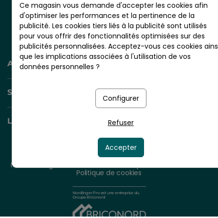
Ce magasin vous demande d'accepter les cookies afin
d'optimiser les performances et la pertinence de la
CS 20001 - RN10 - VIGNOLLES
publicité. Les cookies tiers liés à la publicité sont utilisés
16300 BARBEZIEUX - France
pour vous offrir des fonctionnalités optimisées sur des
publicités personnalisées. Acceptez-vous ces cookies ains
que les implications associées à l'utilisation de vos
AIDE ET INFORMATION
données personnelles ?
SERVICES +
Configurer
LIENS UTILES
Refuser
Accepter
© 2026 - NORDLINGER PRO
Tous droits réservés.
Mentions légales
CGV
Plan du site
Politique de confidentialité
Politique de cookies
Nordlinger Pro est une entreprise du
Groupe Briconord