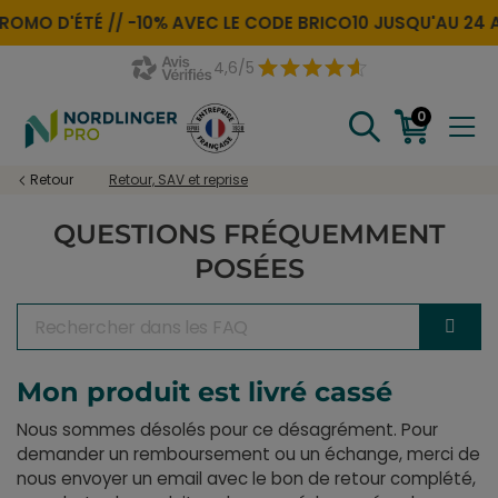
ROMO D'ÉTÉ //
-10% AVEC LE CODE
BRICO10
JUSQU'AU 24 
4,6/5
0
Retour
Retour, SAV et reprise
QUESTIONS FRÉQUEMMENT
POSÉES
Mon produit est livré cassé
Nous sommes désolés pour ce désagrément. Pour
demander un remboursement ou un échange, merci de
nous envoyer un email avec le bon de retour complété,