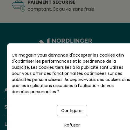
PAIEMENT SÉCURISÉ
comptant, 3x ou 4x sans frais
Ce magasin vous demande d'accepter les cookies afin
d'optimiser les performances et la pertinence de la
CS 20001 - RN10 - VIGNOLLES
publicité. Les cookies tiers liés à la publicité sont utilisés
16300 BARBEZIEUX - France
pour vous offrir des fonctionnalités optimisées sur des
publicités personnalisées. Acceptez-vous ces cookies ains
que les implications associées à l'utilisation de vos
AIDE ET INFORMATION
données personnelles ?
SERVICES +
Configurer
LIENS UTILES
Refuser