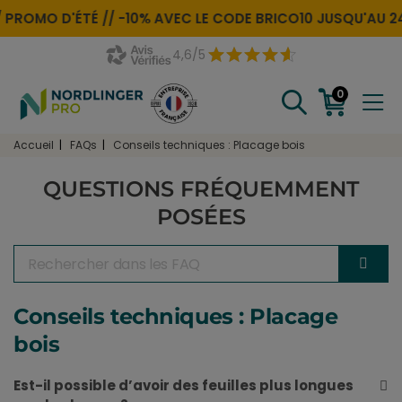
PROMO D'ÉTÉ //
-10% AVEC LE CODE
BRICO10
JUSQU'AU 24
4,6/5
0
Accueil
FAQs
Conseils techniques : Placage bois
QUESTIONS FRÉQUEMMENT
POSÉES
Conseils techniques : Placage
bois
Est-il possible d’avoir des feuilles plus longues